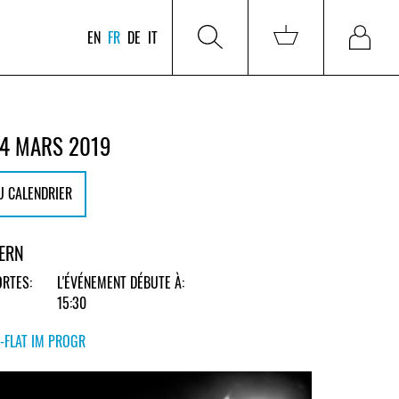
EN
FR
DE
IT
4 MARS 2019
U CALENDRIER
BERN
RTES:
L'ÉVÉNEMENT DÉBUTE À:
15:30
-FLAT IM PROGR