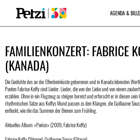
AGENDA & BILLE
FAMILIENKONZERT: FABRICE K
(KANADA)
Die Gedichte des an der Elfenbeinküste geborenen und in Kanada lebenden Wort
Poeten Fabrice Koffy sind Lieder. Lieder, die von der Liebe und von einem zaube
erzählen. Ohne in ein Flugzeug zu steigen bereist und erforscht er in diesen sein
rhythmischen Sätze aus Koffys Mund passen zu den Klängen, die Guillaume Soucy
entlockt, wie die das Summen der Bienen zum Frühling.
Aktuelles Album: «Poésic» (2009, Fabrice Koffy)
Fabrice Koffy (Stimme), Guillaume Soucy (Gitarre)