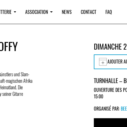
TTERIE
ASSOCIATION
NEWS
CONTACT
FAQ
OFFY
DIMANCHE 2
AJOUTER A
künstlers und Slam-
TURNHALLE – 
rhaft-magischen Afrika
 Heimatland. Die
OUVERTURE DES PO
 seiner Gitarre
15:00
ORGANISÉ PAR:
BEE