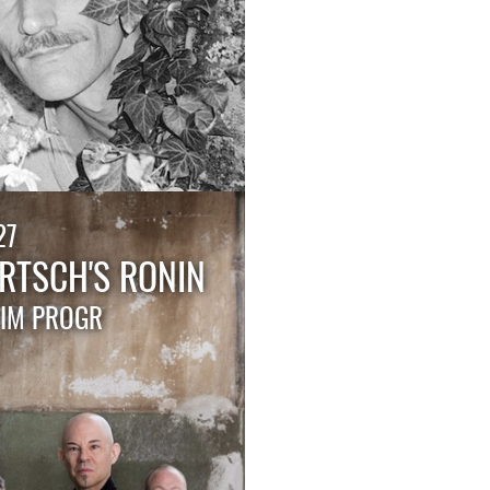
27
RTSCH'S RONIN
 IM PROGR