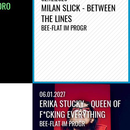
DRO
MILAN SLICK - BETWEEN
THE LINES
BEE-FLAT IM PROGR
06.01.2027
ERIKA STUCKY - QUEEN OF
F*CKING EVERYTHING
BEE-FLAT IM PROGR