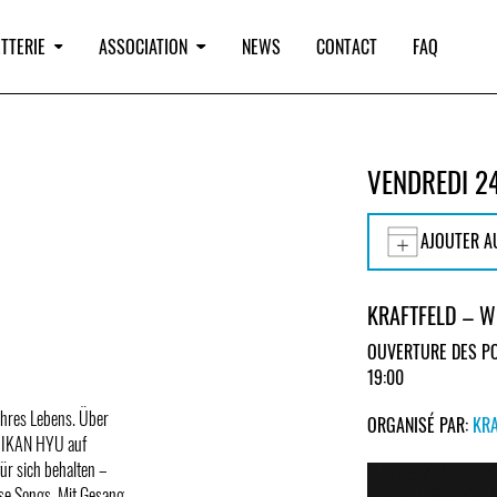
TTERIE
ASSOCIATION
NEWS
CONTACT
FAQ
VENDREDI 24
AJOUTER A
KRAFTFELD – 
OUVERTURE DES PO
19:00
 ihres Lebens. Über
ORGANISÉ PAR:
KRA
uo IKAN HYU auf
ür sich behalten –
ese Songs. Mit Gesang,