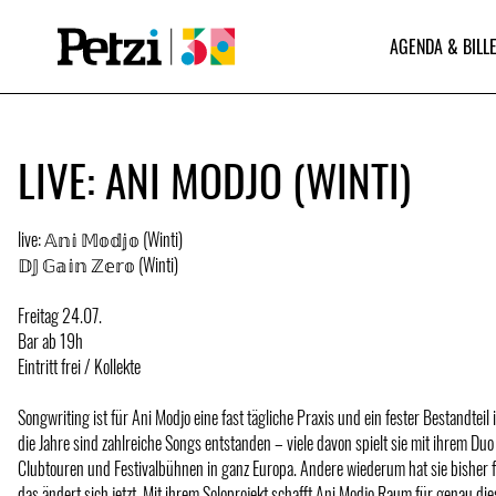
AGENDA & BILLE
LIVE: ANI MODJO (WINTI)
live: 𝔸𝕟𝕚 𝕄𝕠𝕕𝕛𝕠 (Winti)
𝔻𝕁 𝔾𝕒𝕚𝕟 ℤ𝕖𝕣𝕠 (Winti)
Freitag 24.07.
Bar ab 19h
Eintritt frei / Kollekte
Songwriting ist für Ani Modjo eine fast tägliche Praxis und ein fester Bestandteil
die Jahre sind zahlreiche Songs entstanden – viele davon spielt sie mit ihrem D
Clubtouren und Festivalbühnen in ganz Europa. Andere wiederum hat sie bisher f
das ändert sich jetzt. Mit ihrem Soloprojekt schafft Ani Modjo Raum für genau di