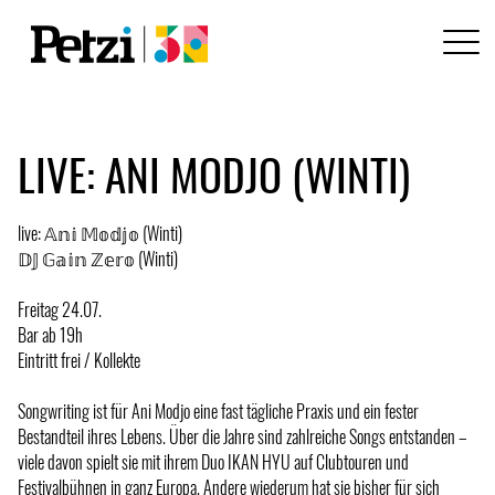
LIVE: ANI MODJO (WINTI)
live: 𝔸𝕟𝕚 𝕄𝕠𝕕𝕛𝕠 (Winti)
𝔻𝕁 𝔾𝕒𝕚𝕟 ℤ𝕖𝕣𝕠 (Winti)
Freitag 24.07.
Bar ab 19h
Eintritt frei / Kollekte
Songwriting ist für Ani Modjo eine fast tägliche Praxis und ein fester
Bestandteil ihres Lebens. Über die Jahre sind zahlreiche Songs entstanden –
viele davon spielt sie mit ihrem Duo IKAN HYU auf Clubtouren und
Festivalbühnen in ganz Europa. Andere wiederum hat sie bisher für sich