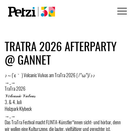
TRATRA 2026 AFTERPARTY
@ GANNET
♪～(´ε｀ ) Volcanic Vulvas am TraTra 2026 ( /^ω^)/♪♪
→_→
TraTra 2026
𝒱𝑜𝓁𝒸𝒶𝓃𝒾𝒸 𝒱𝓊𝓁𝓋𝒶𝓈
3. & 4. Juli
Holzpark Klybeck
→_→
Das TraTra Festival macht FLINTA-Künstler*innen sicht- und hörbar, denn
wir wollen eine Kulturszene, die lauter, vielfältiger und gerechter ist.