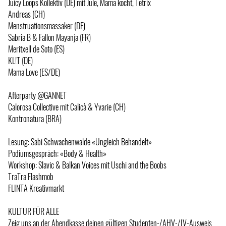
Juicy Loops Kollektiv (DE) mit Jule, Mama kocht, Tetrix
Andreas (CH)
Menstruationsmassaker (DE)
Sabria B & Fallon Mayanja (FR)
Meritxell de Soto (ES)
KL!T (DE)
Mama Love (ES/DE)
Afterparty @GANNET
Calorosa Collective mit Calicà & Yvarie (CH)
Kontronatura (BRA)
Lesung: Sabi Schwachenwalde «Ungleich Behandelt»
Podiumsgespräch: «Body & Health»
Workshop: Slavic & Balkan Voices mit Uschi and the Boobs
TraTra Flashmob
FLINTA Kreativmarkt
KULTUR FÜR ALLE
Zeig uns an der Abendkasse deinen gültigen Studenten-/AHV-/IV-Ausweis