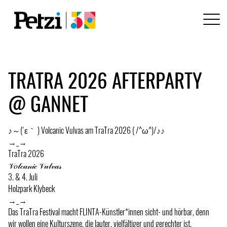
TRATRA 2026 AFTERPARTY
@ GANNET
♪～(´ε｀ ) Volcanic Vulvas am TraTra 2026 ( /^ω^)/♪♪
→_→
TraTra 2026
𝒱𝑜𝓁𝒸𝒶𝓃𝒾𝒸 𝒱𝓊𝓁𝓋𝒶𝓈
3. & 4. Juli
Holzpark Klybeck
→_→
Das TraTra Festival macht FLINTA-Künstler*innen sicht- und hörbar, denn
wir wollen eine Kulturszene, die lauter, vielfältiger und gerechter ist.