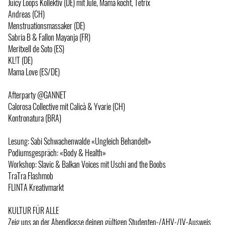
Juicy Loops Kollektiv (DE) mit Jule, Mama kocht, Tetrix
Andreas (CH)
Menstruationsmassaker (DE)
Sabria B & Fallon Mayanja (FR)
Meritxell de Soto (ES)
KL!T (DE)
Mama Love (ES/DE)
Afterparty @GANNET
Calorosa Collective mit Calicà & Yvarie (CH)
Kontronatura (BRA)
Lesung: Sabi Schwachenwalde «Ungleich Behandelt»
Podiumsgespräch: «Body & Health»
Workshop: Slavic & Balkan Voices mit Uschi and the Boobs
TraTra Flashmob
FLINTA Kreativmarkt
KULTUR FÜR ALLE
Zeig uns an der Abendkasse deinen gültigen Studenten-/AHV-/IV-Ausweis