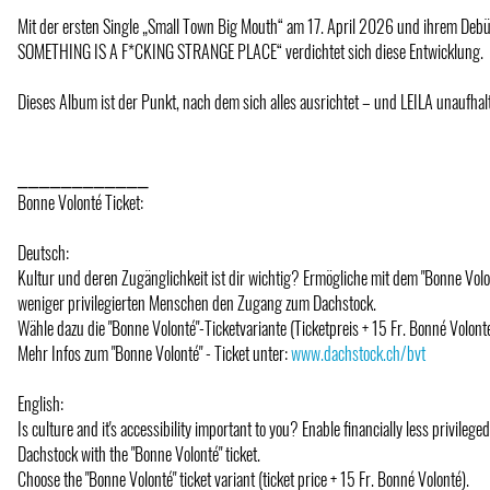
Mit der ersten Single „Small Town Big Mouth“ am 17. April 2026 und ihrem Deb
SOMETHING IS A F*CKING STRANGE PLACE“ verdichtet sich diese Entwicklung.
Dieses Album ist der Punkt, nach dem sich alles ausrichtet – und LEILA unaufhal
⎯⎯⎯⎯⎯⎯⎯⎯⎯⎯⎯⎯
Bonne Volonté Ticket:
Deutsch:
Kultur und deren Zugänglichkeit ist dir wichtig? Ermögliche mit dem "Bonne Volont
weniger privilegierten Menschen den Zugang zum Dachstock.
Wähle dazu die "Bonne Volonté"-Ticketvariante (Ticketpreis + 15 Fr. Bonné Volonté
Mehr Infos zum "Bonne Volonté" - Ticket unter:
www.dachstock.ch/bvt
English:
Is culture and it's accessibility important to you? Enable financially less privilege
Dachstock with the "Bonne Volonté" ticket.
Choose the "Bonne Volonté" ticket variant (ticket price + 15 Fr. Bonné Volonté).