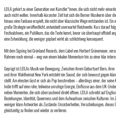
LEILA gehört zu einer Generation von Künstler*innen, die sich nicht mehr einord
auch nicht wollen. Innerhalb kürzester Zeit hat sich die Berner Musikerin über d
hinaus eine Fanbase erspielt, die nicht über klassische Wege entstanden ist. Ein 
große Strategie veröffentlicht, entwickelt unerwartet Reichweite. Kurz darauf fo
Festivalshows, ein Publikum, das die Texte kennt, bevor sie überhaupt offiziell a
eine Entwicklung, die weniger geplant wirkt als schlichtweg konsequent.
Mit dem Signing bei Grönland Records, dem Label von Herbert Grönemeyer, versc
Rahmen noch einmal – weg von einem lokalen Momentum hin zu einer klar interna
Geprägt ist LEILAs Musik von Bewegung. Zwischen ihrem Geburtsort Bern, ihrer 
und ihrer Wahlheimat New York entsteht ein Sound, der sich bewusst gegen kla
stellt. Am ehesten lässt er sich als Pop beschreiben – allerdings einer, der seine K
Indie trifft auf eine rohe, teilweise unruhige Energie, Einflüsse aus dem UK-Und
neben Momenten, die sich überraschend direkt öffnen. LEILA schreibt auf Englisc
Beziehungen, Identität, Queerness und dem Aufwachsen zwischen Kulturen. Im 
weniger klare Antworten als Zustände: Unsicherheiten, Verschiebungen, dieses G
gleichzeitig zu finden und wieder zu verlieren.