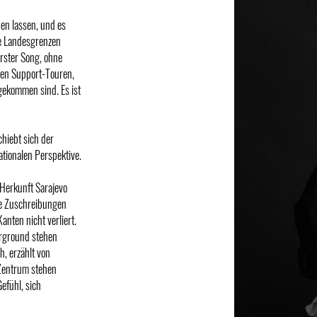
nen lassen, und es
ie Landesgrenzen
erster Song, ohne
lgen Support-Touren,
ngekommen sind. Es ist
hiebt sich der
tionalen Perspektive.
Herkunft Sarajevo
re Zuschreibungen
anten nicht verliert.
erground stehen
h, erzählt von
Zentrum stehen
efühl, sich