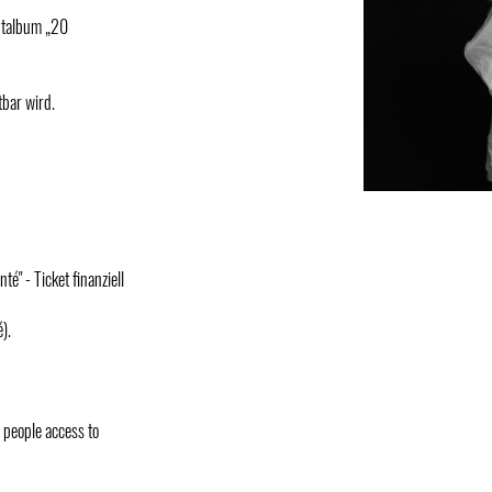
ütalbum „20
tbar wird.
é" - Ticket finanziell
).
d people access to