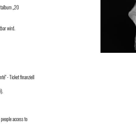
ütalbum „20
tbar wird.
é" - Ticket finanziell
).
d people access to