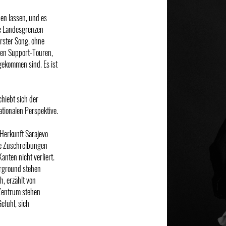
nen lassen, und es
ie Landesgrenzen
erster Song, ohne
lgen Support-Touren,
ngekommen sind. Es ist
hiebt sich der
tionalen Perspektive.
Herkunft Sarajevo
re Zuschreibungen
anten nicht verliert.
erground stehen
h, erzählt von
Zentrum stehen
efühl, sich