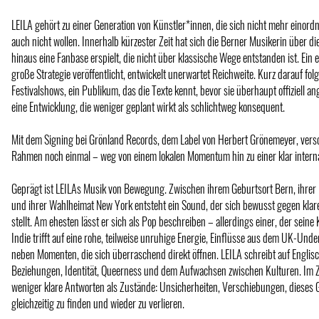
LEILA gehört zu einer Generation von Künstler*innen, die sich nicht mehr einord
auch nicht wollen. Innerhalb kürzester Zeit hat sich die Berner Musikerin über d
hinaus eine Fanbase erspielt, die nicht über klassische Wege entstanden ist. Ein 
große Strategie veröffentlicht, entwickelt unerwartet Reichweite. Kurz darauf fo
Festivalshows, ein Publikum, das die Texte kennt, bevor sie überhaupt offiziell a
eine Entwicklung, die weniger geplant wirkt als schlichtweg konsequent.
Mit dem Signing bei Grönland Records, dem Label von Herbert Grönemeyer, versc
Rahmen noch einmal – weg von einem lokalen Momentum hin zu einer klar interna
Geprägt ist LEILAs Musik von Bewegung. Zwischen ihrem Geburtsort Bern, ihrer 
und ihrer Wahlheimat New York entsteht ein Sound, der sich bewusst gegen kla
stellt. Am ehesten lässt er sich als Pop beschreiben – allerdings einer, der seine K
Indie trifft auf eine rohe, teilweise unruhige Energie, Einflüsse aus dem UK-Und
neben Momenten, die sich überraschend direkt öffnen. LEILA schreibt auf Englisc
Beziehungen, Identität, Queerness und dem Aufwachsen zwischen Kulturen. Im 
weniger klare Antworten als Zustände: Unsicherheiten, Verschiebungen, dieses G
gleichzeitig zu finden und wieder zu verlieren.