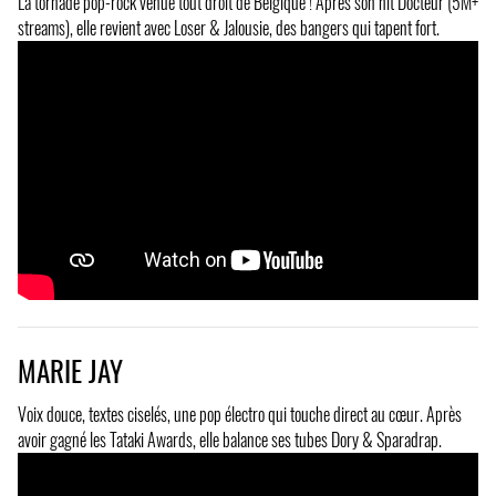
La tornade pop-rock venue tout droit de Belgique ! Après son hit Docteur (5M+
streams), elle revient avec Loser & Jalousie, des bangers qui tapent fort.
MARIE JAY
Voix douce, textes ciselés, une pop électro qui touche direct au cœur. Après
avoir gagné les Tataki Awards, elle balance ses tubes Dory & Sparadrap.