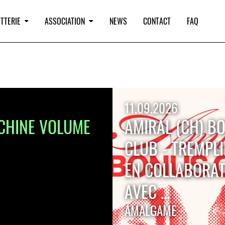
TTERIE
ASSOCIATION
NEWS
CONTACT
FAQ
11.09.2026
ACHINE VOLUME
AMIRAL (CH) B
CLUB - TREMPL
EN COLLABORAT
AVEC ...
AMALGAME