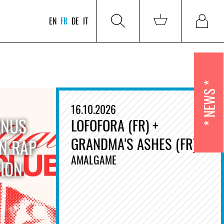
EN
FR
DE
IT
NEWS
16.10.2026
ONUS
LOFOFORA (FR) +
GRANDMA'S ASHES (FR)
IN RAP
AMALGAME
ION