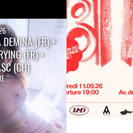
26
 DEMINA (FR) +
YING (FR) +
ASC (CH)
ME