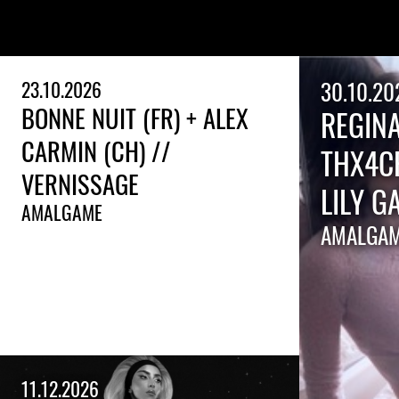
23.10.2026
30.10.20
BONNE NUIT (FR) + ALEX
REGINA
CARMIN (CH) //
THX4CR
VERNISSAGE
LILY G
AMALGAME
AMALGA
11.12.2026