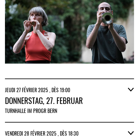
JEUDI 27 FÉVRIER 2025 , DÈS 19:00
DONNERSTAG, 27. FEBRUAR
TURNHALLE IM PROGR BERN
18.30H BURNING QUESTIONS: INTERVIEW
VENDREDI 28 FÉVRIER 2025 , DÈS 18:30
WITH KORHAN EREL