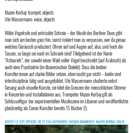
Mazen Kerbaj: trumpet, objects
Ute Wassermann: voice, objects
Wilde Vogelrufe und entrückte Schreie – der Musik des Berliner Duos gibt
man sich am besten ganz hin, sonst riskiert man zu verpassen, wer da genau
welches Geräusch produziert. Ohren auf und Augen auf, also, und hoch die
Tassen, so lange sie noch im Schrank sind! Titelgebend ist der Name
“Asfourieh”, der sowohl einen Wald voller Vögel beschreibt (auf Arabisch) als
auch eine Psychiatrie (im libanesischen Dialekt). Dass die beiden
Künstler:innen auf starke Bilder setzen, überrascht gar nicht – beide sind
interdisziplinär tätig und ausgebildet. Ute Wassermann studierte nebst
Gesang auch visuelle Künste, sie lotet die Grenzen der menschlichen Stimme
in Konzerten und Installationen aus. Trompeter Mazen Kerbaj gilt als
Schlüsselfigur der experimentellen Musikszene im Libanon und veröffentlichte
gleichzeitig als Comic Künstler bereits 15 Bücher (!).
VISITEZ LE SITE OFFICIEL DE 21:15H ASFOURIEH (WEGEN KRANKHEIT: MAZEN KERBAJ SOLO)