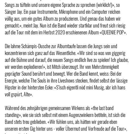
Songs zu tüfteln und unsere eigene Sprache zu sprechen (wirklich!)», so
Sänger Jay. Ein paar Instrumente, Mikrophone und ein Computer reichen
völlig aus, um ein gutes Album zu produzieren. Und genau das haben wir
gemacht.», meint Jay. Nun ist die Band wieder startklar und freut sich riesig
auf die Tour mit dem im Herbst 2020 erschienenen Album «QUEENIE POP».
Die lahme Schämpis-Dusche zur Albumtaufe lassen die Jungs sein und
konzentrieren sich ganz auf das Wesentliche. «Wir sind so was von giggerig
auf die Bühne und darauf, die neuen Songs endlich live zu spielen! Ich glaube,
wir werden explodieren!», ist Mitch überzeugt. Ihr von Mehrstimmigkeit
geprägter Sound berührt und bewegt. Wer die Band kennt, weiss: Bei der
Energie, welche The Souls in ihre Liveshows stecken, findet selbst der lässige
Hipster in der hintersten Ecke: «S’isch eigentli nöd mini Musig, abr ich hans
voll gspürt, Alte».
Während des zehnjährigen gemeinsamen Wirkens als «the last band
standing», wie sie sich selbst mit einem Augenzwinkern betiteln, ist sich die
Band stets treu geblieben. «Wir fühlen uns, als hätten wir gerade eben
unseren ersten Gig hinter uns - voller Übermut und Vorfreude auf die Tour»,