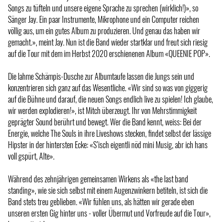
Songs zu tüfteln und unsere eigene Sprache zu sprechen (wirklich!)», so
Sänger Jay. Ein paar Instrumente, Mikrophone und ein Computer reichen
völlig aus, um ein gutes Album zu produzieren. Und genau das haben wir
gemacht.», meint Jay. Nun ist die Band wieder startklar und freut sich riesig
auf die Tour mit dem im Herbst 2020 erschienenen Album «QUEENIE POP».
Die lahme Schämpis-Dusche zur Albumtaufe lassen die Jungs sein und
konzentrieren sich ganz auf das Wesentliche. «Wir sind so was von giggerig
auf die Bühne und darauf, die neuen Songs endlich live zu spielen! Ich glaube,
wir werden explodieren!», ist Mitch überzeugt. Ihr von Mehrstimmigkeit
geprägter Sound berührt und bewegt. Wer die Band kennt, weiss: Bei der
Energie, welche The Souls in ihre Liveshows stecken, findet selbst der lässige
Hipster in der hintersten Ecke: «S’isch eigentli nöd mini Musig, abr ich hans
voll gspürt, Alte».
Während des zehnjährigen gemeinsamen Wirkens als «the last band
standing», wie sie sich selbst mit einem Augenzwinkern betiteln, ist sich die
Band stets treu geblieben. «Wir fühlen uns, als hätten wir gerade eben
unseren ersten Gig hinter uns - voller Übermut und Vorfreude auf die Tour»,