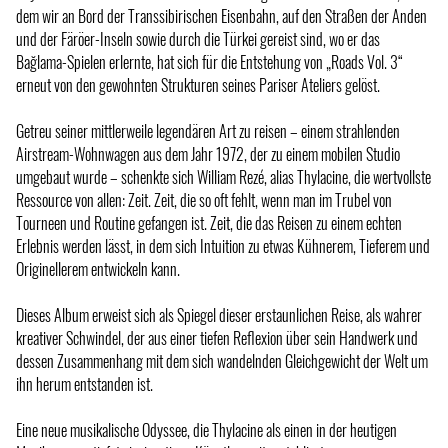
dem wir an Bord der Transsibirischen Eisenbahn, auf den Straßen der Anden
und der Färöer-Inseln sowie durch die Türkei gereist sind, wo er das
Bağlama-Spielen erlernte, hat sich für die Entstehung von „Roads Vol. 3“
erneut von den gewohnten Strukturen seines Pariser Ateliers gelöst.
Getreu seiner mittlerweile legendären Art zu reisen – einem strahlenden
Airstream-Wohnwagen aus dem Jahr 1972, der zu einem mobilen Studio
umgebaut wurde – schenkte sich William Rezé, alias Thylacine, die wertvollste
Ressource von allen: Zeit. Zeit, die so oft fehlt, wenn man im Trubel von
Tourneen und Routine gefangen ist. Zeit, die das Reisen zu einem echten
Erlebnis werden lässt, in dem sich Intuition zu etwas Kühnerem, Tieferem und
Originellerem entwickeln kann.
Dieses Album erweist sich als Spiegel dieser erstaunlichen Reise, als wahrer
kreativer Schwindel, der aus einer tiefen Reflexion über sein Handwerk und
dessen Zusammenhang mit dem sich wandelnden Gleichgewicht der Welt um
ihn herum entstanden ist.
Eine neue musikalische Odyssee, die Thylacine als einen in der heutigen