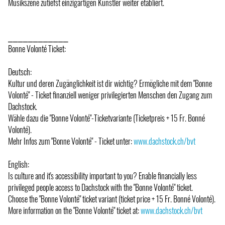
Musikszene zutiefst einzigartigen Künstler weiter etabliert.
⎯⎯⎯⎯⎯⎯⎯⎯⎯⎯⎯⎯
Bonne Volonté Ticket:
Deutsch:
Kultur und deren Zugänglichkeit ist dir wichtig? Ermögliche mit dem "Bonne
Volonté" - Ticket finanziell weniger privilegierten Menschen den Zugang zum
Dachstock.
Wähle dazu die "Bonne Volonté"-Ticketvariante (Ticketpreis + 15 Fr. Bonné
Volonté).
Mehr Infos zum "Bonne Volonté" - Ticket unter:
www.dachstock.ch/bvt
English:
Is culture and it's accessibility important to you? Enable financially less
privileged people access to Dachstock with the "Bonne Volonté" ticket.
Choose the "Bonne Volonté" ticket variant (ticket price + 15 Fr. Bonné Volonté).
More information on the "Bonne Volonté" ticket at:
www.dachstock.ch/bvt