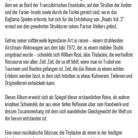
dem wir an Bord der Transsibirischen Eisenbahn, auf den Straßen der Anden
und der Färöer-Inseln sowie durch die Türkei gereist sind, wo er das
Bağlama-Spielen erlernte, hat sich für die Entstehung von „Roads Vol. 3“
erneut von den gewohnten Strukturen seines Pariser Ateliers gelöst.
Getreu seiner mittlerweile legendären Art zu reisen – einem strahlenden
Airstream-Wohnwagen aus dem Jahr 1972, der zu einem mobilen Studio
umgebaut wurde – schenkte sich William Rezé, alias Thylacine, die wertvollste
Ressource von allen: Zeit. Zeit, die so oft fehlt, wenn man im Trubel von
Tourneen und Routine gefangen ist. Zeit, die das Reisen zu einem echten
Erlebnis werden lässt, in dem sich Intuition zu etwas Kühnerem, Tieferem und
Originellerem entwickeln kann.
Dieses Album erweist sich als Spiegel dieser erstaunlichen Reise, als wahrer
kreativer Schwindel, der aus einer tiefen Reflexion über sein Handwerk und
dessen Zusammenhang mit dem sich wandelnden Gleichgewicht der Welt um
ihn herum entstanden ist.
Eine neue musikalische Odyssee, die Thylacine als einen in der heutigen