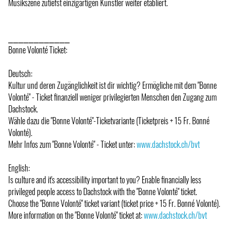
Musikszene zutiefst einzigartigen Künstler weiter etabliert.
⎯⎯⎯⎯⎯⎯⎯⎯⎯⎯⎯⎯
Bonne Volonté Ticket:
Deutsch:
Kultur und deren Zugänglichkeit ist dir wichtig? Ermögliche mit dem "Bonne
Volonté" - Ticket finanziell weniger privilegierten Menschen den Zugang zum
Dachstock.
Wähle dazu die "Bonne Volonté"-Ticketvariante (Ticketpreis + 15 Fr. Bonné
Volonté).
Mehr Infos zum "Bonne Volonté" - Ticket unter:
www.dachstock.ch/bvt
English:
Is culture and it's accessibility important to you? Enable financially less
privileged people access to Dachstock with the "Bonne Volonté" ticket.
Choose the "Bonne Volonté" ticket variant (ticket price + 15 Fr. Bonné Volonté).
More information on the "Bonne Volonté" ticket at:
www.dachstock.ch/bvt