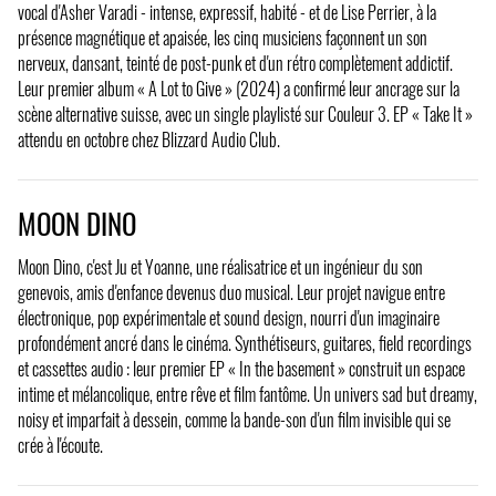
vocal d'Asher Varadi - intense, expressif, habité - et de Lise Perrier, à la
présence magnétique et apaisée, les cinq musiciens façonnent un son
nerveux, dansant, teinté de post-punk et d'un rétro complètement addictif.
Leur premier album « A Lot to Give » (2024) a confirmé leur ancrage sur la
scène alternative suisse, avec un single playlisté sur Couleur 3. EP « Take It »
attendu en octobre chez Blizzard Audio Club.
MOON DINO
Moon Dino, c'est Ju et Yoanne, une réalisatrice et un ingénieur du son
genevois, amis d'enfance devenus duo musical. Leur projet navigue entre
électronique, pop expérimentale et sound design, nourri d'un imaginaire
profondément ancré dans le cinéma. Synthétiseurs, guitares, field recordings
et cassettes audio : leur premier EP « In the basement » construit un espace
intime et mélancolique, entre rêve et film fantôme. Un univers sad but dreamy,
noisy et imparfait à dessein, comme la bande-son d'un film invisible qui se
crée à l'écoute.