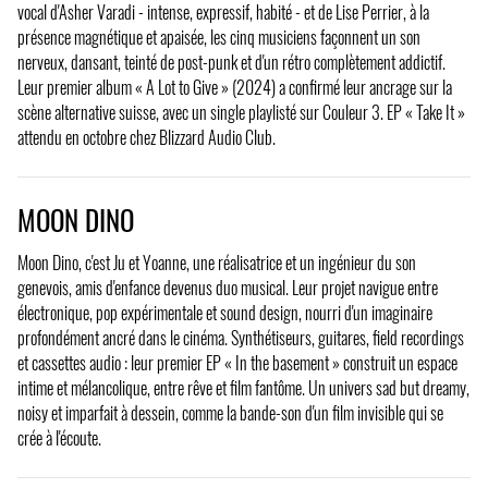
vocal d'Asher Varadi - intense, expressif, habité - et de Lise Perrier, à la
présence magnétique et apaisée, les cinq musiciens façonnent un son
nerveux, dansant, teinté de post-punk et d'un rétro complètement addictif.
Leur premier album « A Lot to Give » (2024) a confirmé leur ancrage sur la
scène alternative suisse, avec un single playlisté sur Couleur 3. EP « Take It »
attendu en octobre chez Blizzard Audio Club.
MOON DINO
Moon Dino, c'est Ju et Yoanne, une réalisatrice et un ingénieur du son
genevois, amis d'enfance devenus duo musical. Leur projet navigue entre
électronique, pop expérimentale et sound design, nourri d'un imaginaire
profondément ancré dans le cinéma. Synthétiseurs, guitares, field recordings
et cassettes audio : leur premier EP « In the basement » construit un espace
intime et mélancolique, entre rêve et film fantôme. Un univers sad but dreamy,
noisy et imparfait à dessein, comme la bande-son d'un film invisible qui se
crée à l'écoute.