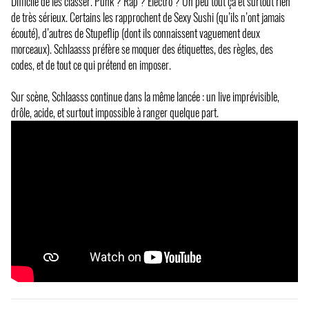
Difficile de les classer. Punk ? Rap ? Électro ? Un peu tout ça et surtout rien
de très sérieux. Certains les rapprochent de Sexy Sushi (qu’ils n’ont jamais
écouté), d’autres de Stupeflip (dont ils connaissent vaguement deux
morceaux). Schlaasss préfère se moquer des étiquettes, des règles, des
codes, et de tout ce qui prétend en imposer.
Sur scène, Schlaasss continue dans la même lancée : un live imprévisible,
drôle, acide, et surtout impossible à ranger quelque part.