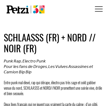
SCHLAASSS (FR) + NORD //
NOIR (FR)
𝘗𝘶𝘯𝘬 𝘙𝘢𝘱, 𝘌𝘭𝘦𝘤𝘵𝘳𝘰 𝘗𝘶𝘯𝘬
𝘗𝘰𝘶𝘳 𝘭𝘦𝘴 𝘧𝘢𝘯𝘴 𝘥𝘦 𝘋𝘳𝘰𝘨𝘦𝘴, 𝘓𝘦𝘴 𝘝𝘶𝘭𝘷𝘦𝘴 𝘈𝘴𝘴𝘢𝘴𝘴𝘪𝘯𝘦𝘴 𝘦𝘵
𝘊𝘢𝘮𝘪𝘰𝘯 𝘉𝘪𝘱 𝘉𝘪𝘱
Entre punk mal élevé, rap qui dérape, électro pas très sage et cold gabber
venue du nord, SCHLAASSS et NORD//NOIR promettent une soirée vive, drôle
et bien secouée.
Deux lives français qui ne jouent pas vraiment la carte du calme : d’un côté,