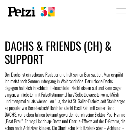
DACHS & FRIENDS (CH) &
SUPPORT
Der Dachs ist ein scheues Raubtier und hält seinen Bau sauber. Man erspäht
ihn meist nach Sonnenuntergang in Waldrandnähe. Der urbane Dachs
dagegen hält sich in schlecht beleuchteten Nachtlokalen auf und kann sogar
singen, am liebsten mit Falsettstimme: „I ha s’Selbstbewusstsi vome Müsli
und mengmol au ais wienen Leu.“ Ja, das ist St. Galler-Dialekt, seit Stahlberger
so populär wie Berndeutsch! Dahinter steckt Basil Kehl mit seiner Band
DACHS, vor sieben Jahren bekannt geworden durch seine Elektro-Pop-Hymne
„Beat Breu“. Er mag Handclap-Beats und Chorus-Effekte auf der E-Gitarre, die
schön nach Achtziger klingen. Die Oberfläche ist blitzblank aber – Achtung! –