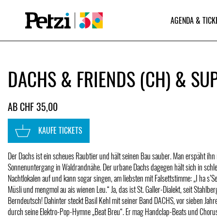
AGENDA & TICK
DACHS & FRIENDS (CH) & SU
AB CHF 35,00
KAUFE TICKETS
Der Dachs ist ein scheues Raubtier und hält seinen Bau sauber. Man erspäht ihn
Sonnenuntergang in Waldrandnähe. Der urbane Dachs dagegen hält sich in schle
Nachtlokalen auf und kann sogar singen, am liebsten mit Falsettstimme: „I ha s’
Müsli und mengmol au ais wienen Leu.“ Ja, das ist St. Galler-Dialekt, seit Stahlbe
Berndeutsch! Dahinter steckt Basil Kehl mit seiner Band DACHS, vor sieben Jah
durch seine Elektro-Pop-Hymne „Beat Breu“. Er mag Handclap-Beats und Chorus-