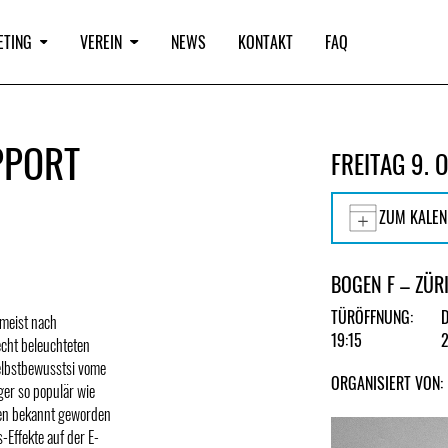
ETING
VEREIN
NEWS
KONTAKT
FAQ
PPORT
FREITAG 9.
ZUM KALEN
BOGEN F – ZÜR
TÜRÖFFNUNG:
 meist nach
19:15
cht beleuchteten
Selbstbewusstsi vome
ORGANISIERT VON:
rger so populär wie
ren bekannt geworden
Effekte auf der E-