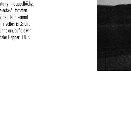
chtung! – doppelbödig,
Selecta-Automaten
handelt. Nun kommt
ir selber is Gsicht
hne ein, auf die wir
ntaler Rapper LUUK.