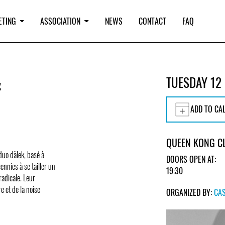
ETING
ASSOCIATION
NEWS
CONTACT
FAQ
&
TUESDAY 12
ADD TO CA
QUEEN KONG C
duo dälek, basé à
DOORS OPEN AT:
nnies à se tailler un
19:30
adicale. Leur
 et de la noise
ORGANIZED BY:
CA