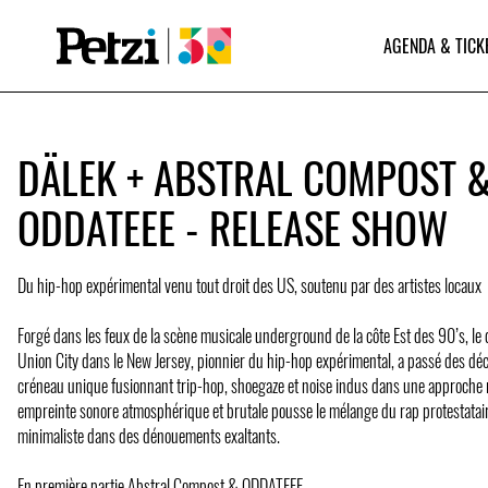
AGENDA & TICK
DÄLEK + ABSTRAL COMPOST 
ODDATEEE - RELEASE SHOW
Du hip-hop expérimental venu tout droit des US, soutenu par des artistes locaux
Forgé dans les feux de la scène musicale underground de la côte Est des 90’s, le 
Union City dans le New Jersey, pionnier du hip-hop expérimental, a passé des déce
créneau unique fusionnant trip-hop, shoegaze et noise indus dans une approche r
empreinte sonore atmosphérique et brutale pousse le mélange du rap protestataire
minimaliste dans des dénouements exaltants.
En première partie Abstral Compost & ODDATEEE