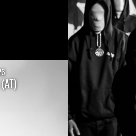
26
(AT)