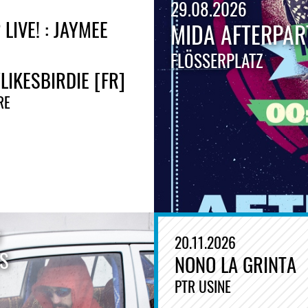
29.08.2026
 LIVE! : JAYMEE
MIDA AFTERPAR
FLÖSSERPLATZ
IKESBIRDIE [FR]
RE
7
20.11.2026
SS
NONO LA GRINTA
PTR USINE