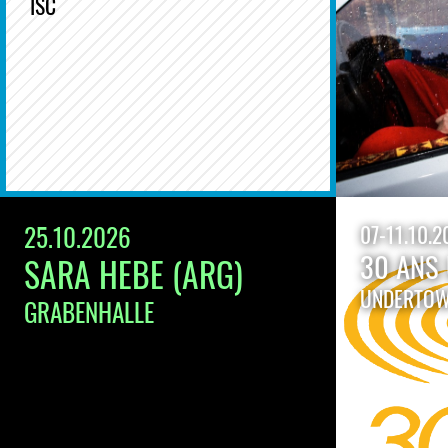
ISC
25.10.2026
07-11.10.2
30 ANS
SARA HEBE (ARG)
UNDERTO
GRABENHALLE