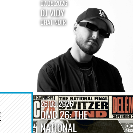
07.08.2026
DJ VIDY
CHAT NOIR
26.09.2026
DMC 26: THE
E
NATIONAL