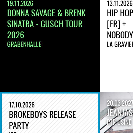
19.11.2026
13.11.2026
DONNA SAVAGE & BRENK
HIP HOP
SINATRA - GUSCH TOUR
[FR] +
2026
NOBODYL
GRABENHALLE
LA GRAVIÈ
20.03.202
17.10.2026
JEANJA
BROKEBOYS RELEASE
PTR USINE
PARTY