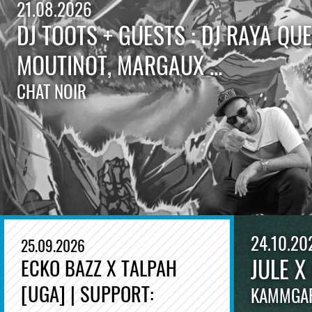
21.08.2026
DJ TOOTS + GUESTS : DJ RAYA QU
MOUTINOT, MARGAUX ...
CHAT NOIR
24.10.20
25.09.2026
JULE X
ECKO BAZZ X TALPAH
[UGA] | SUPPORT:
KAMMGA