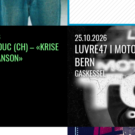
6
25.10.2026
DUC (CH) – «KRISE
LUVRE47 I MOT
ANSON»
BERN
GASKESSEL