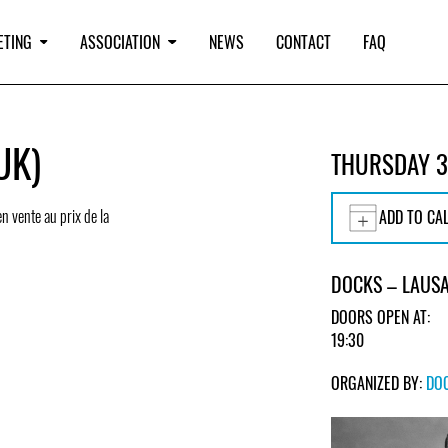
ETING
ASSOCIATION
NEWS
CONTACT
FAQ
UK)
THURSDAY 3
en vente au prix de la
ADD TO CA
DOCKS – LAUS
DOORS OPEN AT:
19:30
ORGANIZED BY:
DO