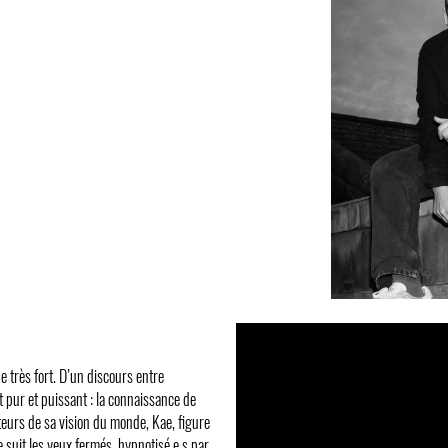
très fort. D’un discours entre
t pur et puissant : la connaissance de
cteurs de sa vision du monde, Kae, figure
e suit les yeux fermés, hypnotisé.e.s par