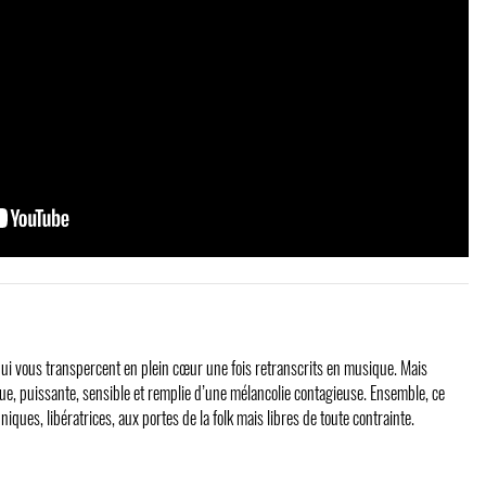
qui vous transpercent en plein cœur une fois retranscrits en musique. Mais
que, puissante, sensible et remplie d’une mélancolie contagieuse. Ensemble, ce
iques, libératrices, aux portes de la folk mais libres de toute contrainte.