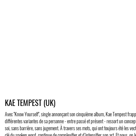
KAE TEMPEST (UK)
Avec "Know Yourself", single annonçant son cinquième album, Kae Tempest frappe 
différentes variantes de sa personne - entre passé et présent - ressort un concep
soi, sans barrière, sans jugement. À travers ses mots, qui ont toujours été les ve
clé du spoken word, continue de complexifier et d’intensifier son art. Et nous, on l