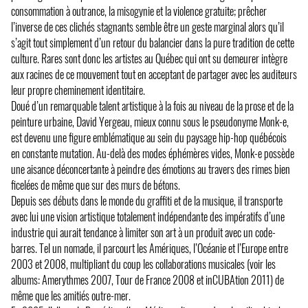
consommation à outrance, la misogynie et la violence gratuite; prêcher
l’inverse de ces clichés stagnants semble être un geste marginal alors qu’il
s’agit tout simplement d’un retour du balancier dans la pure tradition de cette
culture. Rares sont donc les artistes au Québec qui ont su demeurer intègre
aux racines de ce mouvement tout en acceptant de partager avec les auditeurs
leur propre cheminement identitaire.
Doué d’un remarquable talent artistique à la fois au niveau de la prose et de la
peinture urbaine, David Yergeau, mieux connu sous le pseudonyme Monk-e,
est devenu une figure emblématique au sein du paysage hip-hop québécois
en constante mutation. Au-delà des modes éphémères vides, Monk-e possède
une aisance déconcertante à peindre des émotions au travers des rimes bien
ficelées de même que sur des murs de bétons.
Depuis ses débuts dans le monde du graffiti et de la musique, il transporte
avec lui une vision artistique totalement indépendante des impératifs d’une
industrie qui aurait tendance à limiter son art à un produit avec un code-
barres. Tel un nomade, il parcourt les Amériques, l’Océanie et l’Europe entre
2003 et 2008, multipliant du coup les collaborations musicales (voir les
albums: Amerythmes 2007, Tour de France 2008 et inCUBAtion 2011) de
même que les amitiés outre-mer.