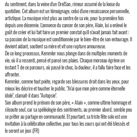
du sentiment, dans la veine d'un OrelSan, rimeur assumé de la loose du
quotidien. Cet album est un témoignage, celui d'une renaissance personnelle,
artistique. La musique n'est plus au centre de sa vie, pour la première fois
depuis une décennie. L'annonce du cancer de son père, Alain, lui a enlevé le
goût de créer et lui fait faire un premier constat qu'il n'avait jamais fait avant :
sa passion de la musique est conditionnée par le bien-être de son entourage. Il
devient aidant, soutient sa mère et vit une rupture amoureuse.
De ce long processus, Kemmler nous plonge dans de multiples moments de
vie, où il a ressenti, pensé et pansé ses plaies. Chaque morceau égrène un
instant T de ce parcours, où passé le choc, la douleur, il a fallu faire face et les
affronter.
Kemmler, comme tout poète, regarde ses blessures droit dans les yeux, pour
mieux les décrire et toucher le public. "J'n'ai que mon père comme éternelle
idole", clamait-il dans "Autopsie".
Son album prend le prénom de son père, « Alain », comme ultime hommage et
s'écoute seul, car sa spéléologie des sentiments, au premier abord, semble peu
se prêter au partage en communauté. Et pourtant, sa triste fête solo est une
invitation à la célébration collective, pour tous les cours qui ont été blessés et
le seront un jour.(FR)