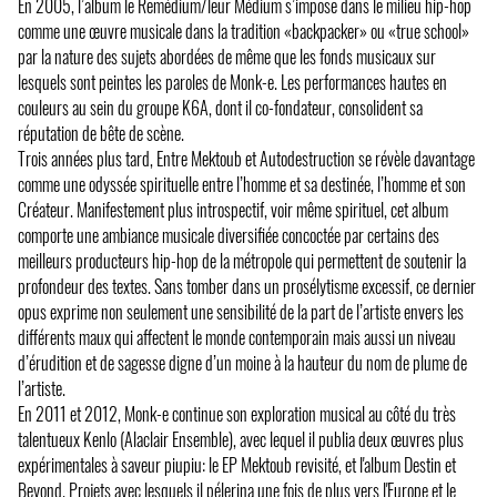
En 2005, l’album le Remédium/leur Médium s’impose dans le milieu hip-hop
comme une œuvre musicale dans la tradition «backpacker» ou «true school»
par la nature des sujets abordées de même que les fonds musicaux sur
lesquels sont peintes les paroles de Monk-e. Les performances hautes en
couleurs au sein du groupe K6A, dont il co-fondateur, consolident sa
réputation de bête de scène.
Trois années plus tard, Entre Mektoub et Autodestruction se révèle davantage
comme une odyssée spirituelle entre l’homme et sa destinée, l’homme et son
Créateur. Manifestement plus introspectif, voir même spirituel, cet album
comporte une ambiance musicale diversifiée concoctée par certains des
meilleurs producteurs hip-hop de la métropole qui permettent de soutenir la
profondeur des textes. Sans tomber dans un prosélytisme excessif, ce dernier
opus exprime non seulement une sensibilité de la part de l’artiste envers les
différents maux qui affectent le monde contemporain mais aussi un niveau
d’érudition et de sagesse digne d’un moine à la hauteur du nom de plume de
l’artiste.
En 2011 et 2012, Monk-e continue son exploration musical au côté du très
talentueux Kenlo (Alaclair Ensemble), avec lequel il publia deux œuvres plus
expérimentales à saveur piupiu: le EP Mektoub revisité, et l'album Destin et
Beyond. Projets avec lesquels il pélerina une fois de plus vers l'Europe et le