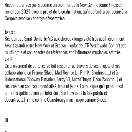
Reconnu par ses pairs comme un pionnier de la New Gen, le Jeune Finesseur
revient en 2024 avec le projet de la confirmation, qu’il défendra sur scène à la
Coupole avec son énergie dévastatrice.
Jwles :
Résident de Saint-Denis, le MC aux cheveux longs a été très actif récemment.
Ayant grandi entre New York et Grasse, il cofonde LTR Worldwide. Son art est
multilingue et son spectre de références et d'influences musicales est très
varié.
Ce croisement de cultures se fait ressentir au travers de ses projets et ses
collaborations en France (Blasé, Mad Rey, Le Lij, Rim’K, Brodinski,…) et à
l'international (Shawny Binladen, Fergy53, NutsoThugn, Paco Panama…) et
résume bien son rap : mondialisé, frais et jeune. La musique qu'il produit est
en fait la quête de son soi interiéur. Son flow est à la fois pointu et
décontracté.Il rime comme Gainsbourg mais rappe comme Snoop.
DE