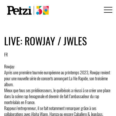
LIVE: ROWJAY / JWLES
FR
Rowjay:
Après une première tournée européenne au printemps 2023, Rowjay revient
pour une nouvelle série de concerts annonçant La Vie Rapide, son troisième
album.
Mieux que tous ses prédécesseurs, le québécois a réussi à se créer une place
dans la scène rap hexagonale et devenir de fait l’ambassadeur du rap
montréalais en France.
Rappeur/entrepreneur, il se fait notamment remarquer grâce à ses
collaborations avec Alpha Wann, Hamza ou encore Caballero & JeanJass.