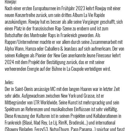
Rowjay:
Nach einer ersten Europatournee im Frühjahr 2023 kehrt Rowjay mit einer
neuen Konzertreihe zurück, um sein drittes Album La Vie Rapide
anzukündigen. Rowjay hat es besser als alle seine Vorgänger geschafft, sich
einen Platz in der französischen Rap-Szene zu erobern und ist zum
Botschafter des Montrealer Raps in Frankreich geworden. Als
Rapper/Unternehmer machte er vor allem durch seine Zusammenarbeit mit
Alpha Wann, Hamza oder Caballero & JeanJass auf sich aufmerksam. Der von
seinen Kollegen als Pionier der New Gen anerkannte Jeune Finesseur kehrt
2024 mit dem Projekt der Bestätigung zurück, das er mit seiner
verheerenden Energie auf der Bühne in La Coupole verteidigen wird.
Jwles:
Der in Saint-Denis ansässige MC mit den langen Haaren war in letzter Zeit
sehr aktiv. Aufgewachsen zwischen New York und Grasse, ist er
Mitbegründer von LTR Worldwide. Seine Kunst ist mehrsprachig und sein
Spektrum an Referenzen und musikalischen Einflüssen ist sehr vielfältig.
Diese Kreuzung der Kulturen ist in seinen Projekten und Kollaborationen in
Frankreich (Blasé, Mad Rey, Le Lij, Rim'K, Brodinski...) und international
(Shawny Binladen, Fergy53, NutsoThugn, Paco Panama...) spürbar und fasst