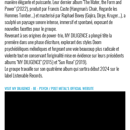
manière élégante et puissante. Leur dernier album "The Mater, the Form and
Power" (2022), produit par Francis Caste (Hangman's Chair, Regarde les
Hommes Tomber...) et masterisé par Raphael Bovey (Gojira, Dirge, Kruger...), a
sculpté un paysage sonore intense, immersif et spontané, exposant de
nouvelles facettes pour le groupe.
Revenant à ses origines de power-trio, MY DILIGENCE a plongé tête la
première dans une phase d'écriture, explorant des styles Doom
psychédéliques mélodiques et forgeant une voie beaucoup plus radicale et
violente tout en conservant l'originalité mise en évidence sur leurs précédents
albums "MY DILIGENCE" (2015) et "Sun Rose" (2019).
Le groupe travaille sur son quatrième album qui sortira début 2024 sur le
label Listenable Records.
VISIT MY DILIGENCE - BE - PSYCH / POST METAL'S OFFICIAL WEBSITE