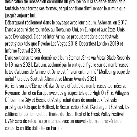
déclaration de l'obsession commune du groupe pour la science-fiction et la
fantaisie sous toutes ses formes, et qui continue d'influencer leur musique
jusqu'à aujourd'hui.
Débarquant réellement dans le paysage avec leur album, Asheran, en 2017,
Dvne a assuré des tournées au Royaume-Uni, en Europe et aux États-Unis
avec Eyehategod, Elder et Inter Arma, se produisant dans des festivals
prestigieux tels que Psycho Las Vegas 2018, Desertfest London 2019 et
Inferno Festival 2019.
Dvne sort ensuite son deuxième album Etemen Ænka via Metal Blade Records
le 19 mars 2021. L'album, acclamé par la critique, figure sur de nombreuses
listes d'albums de l'année, et Dvne est finalement nommé " Meilleur groupe de
métal " lors des Scottish Alternative Music Awards 2021.
Après la sortie d'Etemen Ænka, Dvne a effectué de nombreuses tournées au
Royaume-Uni et en Europe avec des groupes tels que High On Fire, Villagers
Of Ioannina City et Bossk, et s'est produit dans de nombreux festivals
prestigieux tels que le Hellfest, le Resurrection Fest, l'Arctangent Festival, les
éditions londonienne et berlinoise du Desertfest et le Freak Valley Festival.
DVNE sera de retour au printemps avec un nouvel album et une série de
concerts en tête d'affiche en Europe.