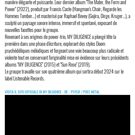
manière élégante et puissante. Leur dernier album "The Mater, the Form and
Power" (2022), produit par Francis Caste (Hangman's Chair, Regarde les
Hommes Tomber...) et masterisé par Raphael Bovey (Gojira, Dirge, Kruger...), a
sculpté un paysage sonore intense, immersif et spontané, exposant de
nouvelles facettes pour le groupe.
Revenant à ses origines de power-trio, MY DILIGENCE a plongé tête la
première dans une phase d'écriture, explorant des styles Doom
psychédéliques mélodiques et forgeant une voie beaucoup plus radicale et
violente tout en conservant l'originalité mise en évidence sur leurs précédents
albums "MY DILIGENCE" (2015) et "Sun Rose" (2019).
Le groupe travaille sur son quatrième album qui sortira début 2024 sur le
label Listenable Records.
VISITA IL SITO UFFICIALE DI MY DILIGENCE - BE - PSYCH / POST METAL