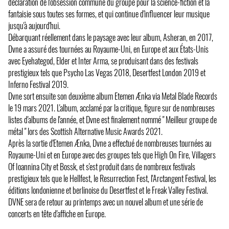
déclaration de l'obsession commune du groupe pour la science-fiction et la
fantaisie sous toutes ses formes, et qui continue d'influencer leur musique
jusqu'à aujourd'hui.
Débarquant réellement dans le paysage avec leur album, Asheran, en 2017,
Dvne a assuré des tournées au Royaume-Uni, en Europe et aux États-Unis
avec Eyehategod, Elder et Inter Arma, se produisant dans des festivals
prestigieux tels que Psycho Las Vegas 2018, Desertfest London 2019 et
Inferno Festival 2019.
Dvne sort ensuite son deuxième album Etemen Ænka via Metal Blade Records
le 19 mars 2021. L'album, acclamé par la critique, figure sur de nombreuses
listes d'albums de l'année, et Dvne est finalement nommé " Meilleur groupe de
métal " lors des Scottish Alternative Music Awards 2021.
Après la sortie d'Etemen Ænka, Dvne a effectué de nombreuses tournées au
Royaume-Uni et en Europe avec des groupes tels que High On Fire, Villagers
Of Ioannina City et Bossk, et s'est produit dans de nombreux festivals
prestigieux tels que le Hellfest, le Resurrection Fest, l'Arctangent Festival, les
éditions londonienne et berlinoise du Desertfest et le Freak Valley Festival.
DVNE sera de retour au printemps avec un nouvel album et une série de
concerts en tête d'affiche en Europe.