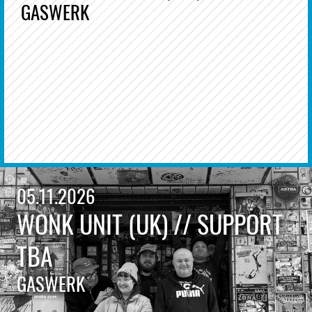
GASWERK
05.11.2026
WONK UNIT (UK) // SUPPORT
TBA
GASWERK