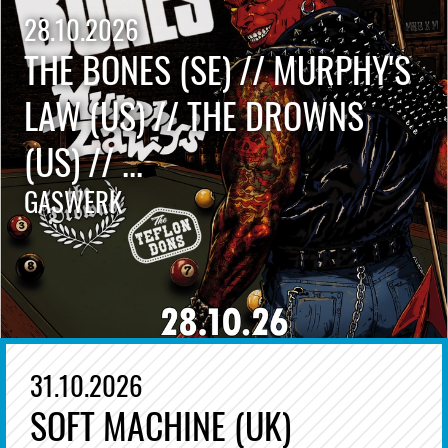
28.10.2026
THE BONES (SE) // MURPHY'S
LAW (US) // THE DROWNS
(US) // ...
GASWERK
31.10.2026
SOFT MACHINE (UK)