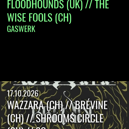
FLOODHOUNDS (UK) // THE
WISE FOOLS (CH)
GASWERK
17.10.2026
WAZZARA (CH) // BRÉVINE
(CH) // SHROOMS CIRCLE