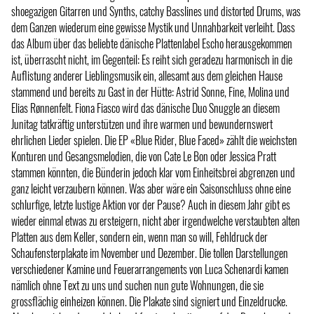
shoegazigen Gitarren und Synths, catchy Basslines und distorted Drums, was
dem Ganzen wiederum eine gewisse Mystik und Unnahbarkeit verleiht. Dass
das Album über das beliebte dänische Plattenlabel Escho herausgekommen
ist, überrascht nicht, im Gegenteil: Es reiht sich geradezu harmonisch in die
Auflistung anderer Lieblingsmusik ein, allesamt aus dem gleichen Hause
stammend und bereits zu Gast in der Hütte: Astrid Sonne, Fine, Molina und
Elias Rønnenfelt. Fiona Fiasco wird das dänische Duo Snuggle an diesem
Junitag tatkräftig unterstützen und ihre warmen und bewundernswert
ehrlichen Lieder spielen. Die EP «Blue Rider, Blue Faced» zählt die weichsten
Konturen und Gesangsmelodien, die von Cate Le Bon oder Jessica Pratt
stammen könnten, die Bünderin jedoch klar vom Einheitsbrei abgrenzen und
ganz leicht verzaubern können. Was aber wäre ein Saisonschluss ohne eine
schlurfige, letzte lustige Aktion vor der Pause? Auch in diesem Jahr gibt es
wieder einmal etwas zu ersteigern, nicht aber irgendwelche verstaubten alten
Platten aus dem Keller, sondern ein, wenn man so will, Fehldruck der
Schaufensterplakate im November und Dezember. Die tollen Darstellungen
verschiedener Kamine und Feuerarrangements von Luca Schenardi kamen
nämlich ohne Text zu uns und suchen nun gute Wohnungen, die sie
grossflächig einheizen können. Die Plakate sind signiert und Einzeldrucke.