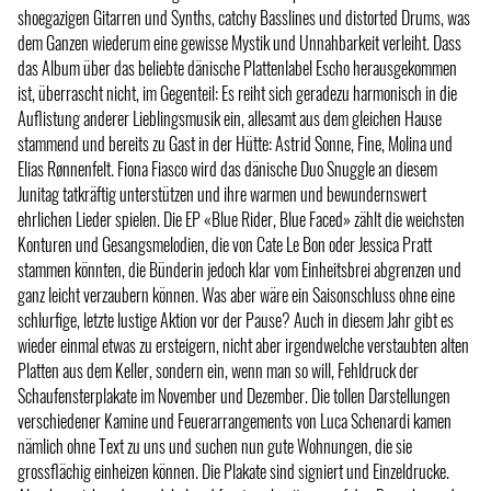
shoegazigen Gitarren und Synths, catchy Basslines und distorted Drums, was
dem Ganzen wiederum eine gewisse Mystik und Unnahbarkeit verleiht. Dass
das Album über das beliebte dänische Plattenlabel Escho herausgekommen
ist, überrascht nicht, im Gegenteil: Es reiht sich geradezu harmonisch in die
Auflistung anderer Lieblingsmusik ein, allesamt aus dem gleichen Hause
stammend und bereits zu Gast in der Hütte: Astrid Sonne, Fine, Molina und
Elias Rønnenfelt. Fiona Fiasco wird das dänische Duo Snuggle an diesem
Junitag tatkräftig unterstützen und ihre warmen und bewundernswert
ehrlichen Lieder spielen. Die EP «Blue Rider, Blue Faced» zählt die weichsten
Konturen und Gesangsmelodien, die von Cate Le Bon oder Jessica Pratt
stammen könnten, die Bünderin jedoch klar vom Einheitsbrei abgrenzen und
ganz leicht verzaubern können. Was aber wäre ein Saisonschluss ohne eine
schlurfige, letzte lustige Aktion vor der Pause? Auch in diesem Jahr gibt es
wieder einmal etwas zu ersteigern, nicht aber irgendwelche verstaubten alten
Platten aus dem Keller, sondern ein, wenn man so will, Fehldruck der
Schaufensterplakate im November und Dezember. Die tollen Darstellungen
verschiedener Kamine und Feuerarrangements von Luca Schenardi kamen
nämlich ohne Text zu uns und suchen nun gute Wohnungen, die sie
grossflächig einheizen können. Die Plakate sind signiert und Einzeldrucke.