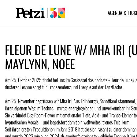
AGENDA & TICK
FLEUR DE LUNE W/ MHA IRI (U
MAYLYNN, NOEE
Am 25. Oktober 2025 findet bei uns im Gaskessel das nächste «Fleur de Lune» st
düsterer Techno sorgt für Transzendenz und Energie auf der Tanzfläche.
Am 25. November begrüssen wir Mha Iri. Aus Edinburgh, Schottland stammend, 
ihren eigenen Weg im Techno: mutig, energiegeladen und unverkennbar ihr So
Sie verbindet Big-Room-Power mit emotionaler Tiefe, Acid- und Trance-Elemente
hypnotischen Vocals – und begeistert damit ein weltweites, treues Publikum.
Seit ihren ersten Produktionen im Jahr 2018 hat sie sich rasant zu einer dominan
und wurde 2023 wie auch 2024 als zweiterfolgreichste weibliche Techno-Künstl