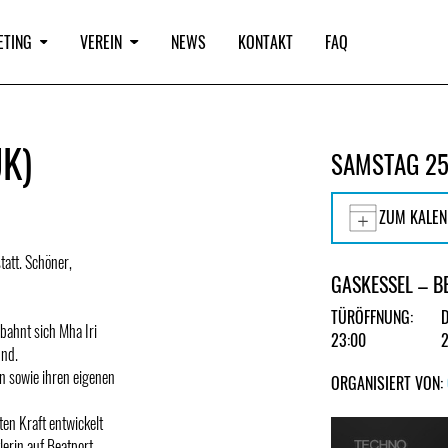
ETING
VEREIN
NEWS
KONTAKT
FAQ
K)
SAMSTAG 25
ZUM KALEN
att. Schöner,
GASKESSEL – B
TÜRÖFFNUNG:
bahnt sich Mha Iri
23:00
und.
n sowie ihren eigenen
ORGANISIERT VON:
ten Kraft entwickelt
erin auf Beatport