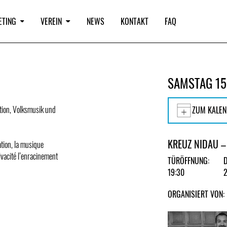
ETING
VEREIN
NEWS
KONTAKT
FAQ
SAMSTAG 15
ation, Volksmusik und
ZUM KALEN
KREUZ NIDAU –
ation, la musique
ivacité l’enracinement
TÜRÖFFNUNG:
19:30
ORGANISIERT VON: