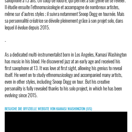
saxophone à 13 ans. Un coup de foudre, qui permet à son génie de se révéler.
Il étudie ensuite l’ethnomusicologie et accompagne de nombreux artistes,
même sur d’autres styles ; il suivra notamment Snoop Dogg en tournée. Mais
sa personnalité créatrice se dévoile pleinement grâce à son projet solo, dans
lequel il évolue depuis 2015.
-
As a dedicated multi-instrumentalist born in Los Angeles, Kamasi Washington
has music in his blood. He discovered jazz at an early age and received his
first saxophone at 13. It was love at first sight, allowing his genius to reveal
itself. He went on to study ethnomusicology and accompanied many artists,
even in other styles, including Snoop Dogg on tour. But his creative
personality is fully revealed thanks to his solo project, in which he has been
evolving since 2015.
BESUCHE DIE OFFIZIELLE WEBSITE VON KAMASI WASHINGTON (US)