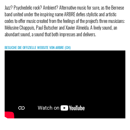
Jazz? Psychedelic rock? Ambient? Alternative music for sure, as the Bernese
band united under the inspiring name ARBRE defies stylistic and artistic
codes to offer music created from the feelings of the project's three musicians:
Mélusine Chappuis, Paul Butscher and Xavier Almeida. A lively sound, an
abundant sound, a sound that both impresses and delivers.
BESUCHE DIE OFFIZIELLE WEBSITE VON ARBRE (CH)