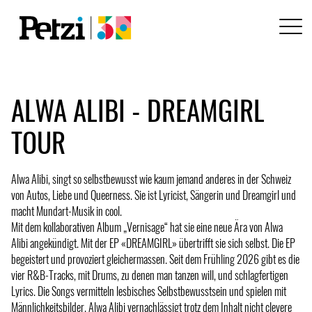
ALWA ALIBI - DREAMGIRL
TOUR
Alwa Alibi, singt so selbstbewusst wie kaum jemand anderes in der Schweiz
von Autos, Liebe und Queerness. Sie ist Lyricist, Sängerin und Dreamgirl und
macht Mundart-Musik in cool.
Mit dem kollaborativen Album „Vernisage“ hat sie eine neue Ära von Alwa
Alibi angekündigt. Mit der EP «DREAMGIRL» übertrifft sie sich selbst. Die EP
begeistert und provoziert gleichermassen. Seit dem Frühling 2026 gibt es die
vier R&B-Tracks, mit Drums, zu denen man tanzen will, und schlagfertigen
Lyrics. Die Songs vermitteln lesbisches Selbstbewusstsein und spielen mit
Männlichkeitsbilder. Alwa Alibi vernachlässigt trotz dem Inhalt nicht clevere