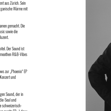
nt aus Zürich. Sein
organische Wärme mit
 Namen gemacht. Die
sic sowie die
duzent.
itel. Der Sound ist
, smoothen R&B-Vibes
ows zur „Phoenix“ EP
 Konzert und
igen Sound, der in
die-Soul und
ge schweizerisch-