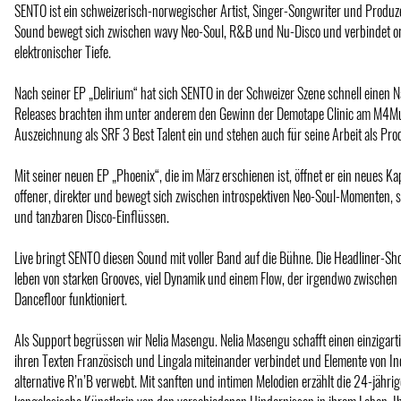
SENTO ist ein schweizerisch-norwegischer Artist, Singer-Songwriter und Produze
Sound bewegt sich zwischen wavy Neo-Soul, R&B und Nu-Disco und verbindet 
elektronischer Tiefe.
Nach seiner EP „Delirium“ hat sich SENTO in der Schweizer Szene schnell einen
Releases brachten ihm unter anderem den Gewinn der Demotape Clinic am M4Mu
Auszeichnung als SRF 3 Best Talent ein und stehen auch für seine Arbeit als Pro
Mit seiner neuen EP „Phoenix“, die im März erschienen ist, öffnet er ein neues Kap
offener, direkter und bewegt sich zwischen introspektiven Neo-Soul-Momenten
und tanzbaren Disco-Einflüssen.
Live bringt SENTO diesen Sound mit voller Band auf die Bühne. Die Headliner-Sh
leben von starken Grooves, viel Dynamik und einem Flow, der irgendwo zwischen
Dancefloor funktioniert.
Als Support begrüssen wir Nelia Masengu. Nelia Masengu schafft einen einzigart
ihren Texten Französisch und Lingala miteinander verbindet und Elemente von In
alternative R’n’B verwebt. Mit sanften und intimen Melodien erzählt die 24-jähri