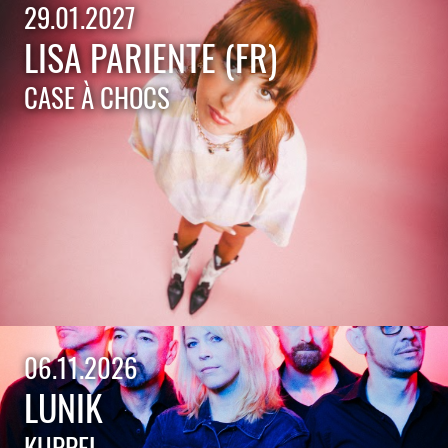
29.01.2027
LISA PARIENTE (FR)
CASE À CHOCS
06.11.2026
LUNIK
KUPPEL