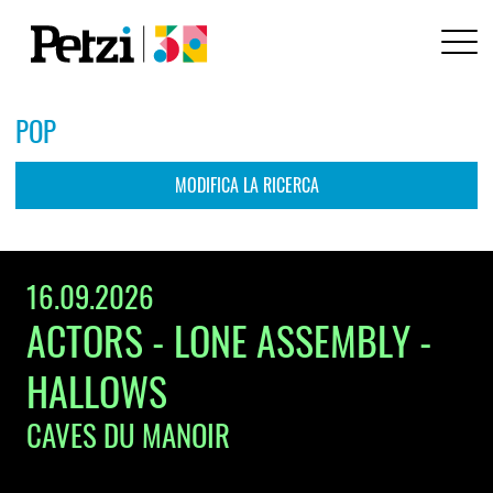
POP
MODIFICA LA RICERCA
ARTISTA / EVENTO / LOCALE / STILE
16.09.2026
ACTORS - LONE ASSEMBLY -
LOCALITÀ / CODICE POSTALE
HALLOWS
DA
PER
CAVES DU MANOIR