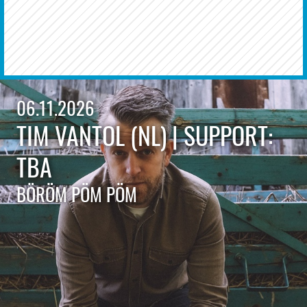
06.11.2026
TIM VANTOL (NL) | SUPPORT:
TBA
BÖRÖM PÖM PÖM