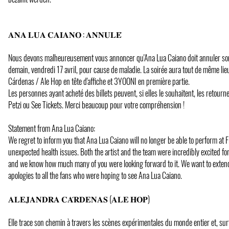
𝐀𝐍𝐀 𝐋𝐔𝐀 𝐂𝐀𝐈𝐀𝐍𝐎 : 𝐀𝐍𝐍𝐔𝐋𝐄́
Nous devons malheureusement vous annoncer qu'Ana Lua Caiano doit annuler son
demain, vendredi 17 avril, pour cause de maladie. La soirée aura tout de même lie
Cárdenas / Ale Hop en tête d'affiche et 3YOONI en première partie.
Les personnes ayant acheté des billets peuvent, si elles le souhaitent, les retourn
Petzi ou See Tickets. Merci beaucoup pour votre compréhension !
Statement from Ana Lua Caiano:
We regret to inform you that Ana Lua Caiano will no longer be able to perform at F
unexpected health issues. Both the artist and the team were incredibly excited fo
and we know how much many of you were looking forward to it. We want to extend
apologies to all the fans who were hoping to see Ana Lua Caiano.
𝐀𝐋𝐄𝐉𝐀𝐍𝐃𝐑𝐀 𝐂𝐀́𝐑𝐃𝐄𝐍𝐀𝐒 (𝐀𝐋𝐄 𝐇𝐎𝐏)
Elle trace son chemin à travers les scènes expérimentales du monde entier et, sur