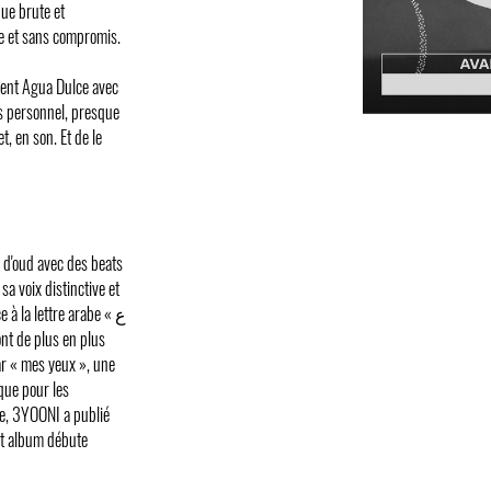
que brute et
se et sans compromis.
ment Agua Dulce avec
s personnel, presque
t, en son. Et de le
 d'oud avec des beats
a voix distinctive et
à la lettre arabe « ع
ont de plus en plus
ar « mes yeux », une
 que pour les
le, 3YOONI a publié
et album débute