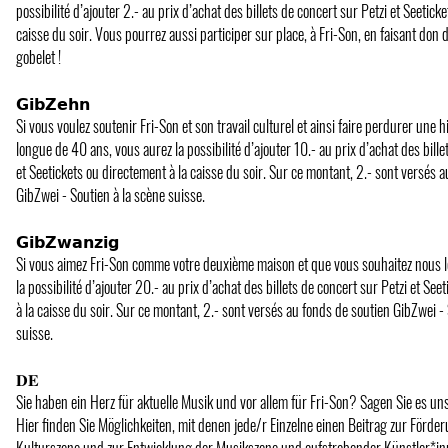
possibilité d’ajouter 2.- au prix d’achat des billets de concert sur Petzi et Seetick
caisse du soir. Vous pourrez aussi participer sur place, à Fri-Son, en faisant don 
gobelet !
𝗚𝗶𝗯𝗭𝗲𝗵𝗻
Si vous voulez soutenir Fri-Son et son travail culturel et ainsi faire perdurer une 
longue de 40 ans, vous aurez la possibilité d’ajouter 10.- au prix d’achat des bille
et Seetickets ou directement à la caisse du soir. Sur ce montant, 2.- sont versés 
GibZwei - Soutien à la scène suisse.
𝗚𝗶𝗯𝗭𝘄𝗮𝗻𝘇𝗶𝗴
Si vous aimez Fri-Son comme votre deuxième maison et que vous souhaitez nous l
la possibilité d’ajouter 20.- au prix d’achat des billets de concert sur Petzi et Se
à la caisse du soir. Sur ce montant, 2.- sont versés au fonds de soutien GibZwei -
suisse.
𝐃𝐄
Sie haben ein Herz für aktuelle Musik und vor allem für Fri-Son? Sagen Sie es uns
Hier finden Sie Möglichkeiten, mit denen jede/r Einzelne einen Beitrag zur Förde
Kulturszene und zur Entwicklung der Musikszene und aufstrebender Künstler*inn