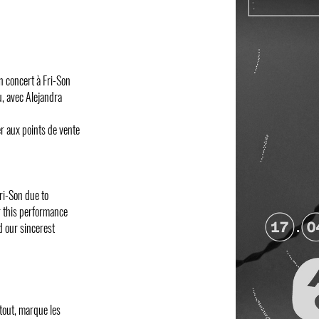
 concert à Fri-Son
u, avec Alejandra
er aux points de vente
ri-Son due to
r this performance
 our sincerest
tout, marque les