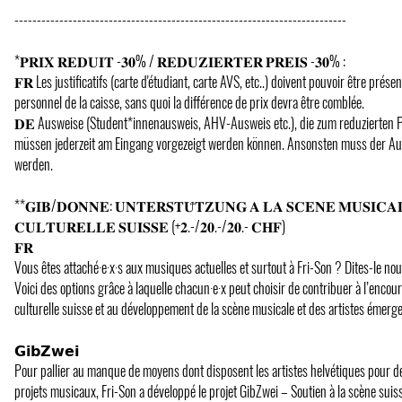
--------------------------------------------------------------------------
*𝐏𝐑𝐈𝐗 𝐑𝐄𝐃𝐔𝐈𝐓 -𝟑𝟎% / 𝐑𝐄𝐃𝐔𝐙𝐈𝐄𝐑𝐓𝐄𝐑 𝐏𝐑𝐄𝐈𝐒 -𝟑𝟎% :
𝐅𝐑 Les justificatifs (carte d'étudiant, carte AVS, etc..) doivent pouvoir être prés
personnel de la caisse, sans quoi la différence de prix devra être comblée.
𝐃𝐄 Ausweise (Student*innenausweis, AHV-Ausweis etc.), die zum reduzierten P
müssen jederzeit am Eingang vorgezeigt werden können. Ansonsten muss der Auf
werden.
**𝐆𝐈𝐁/𝐃𝐎𝐍𝐍𝐄: 𝐔𝐍𝐓𝐄𝐑𝐒𝐓𝐔̈𝐓𝐙𝐔𝐍𝐆 𝐀 𝐋𝐀 𝐒𝐂𝐄𝐍𝐄 𝐌𝐔𝐒𝐈𝐂𝐀
𝐂𝐔𝐋𝐓𝐔𝐑𝐄𝐋𝐋𝐄 𝐒𝐔𝐈𝐒𝐒𝐄 (+𝟐.-/𝟐𝟎.-/𝟐𝟎.- 𝐂𝐇𝐅)
𝐅𝐑
Vous êtes attaché·e·x·s aux musiques actuelles et surtout à Fri-Son ? Dites-le nou
Voici des options grâce à laquelle chacun·e·x peut choisir de contribuer à l’enco
culturelle suisse et au développement de la scène musicale et des artistes émergen
𝗚𝗶𝗯𝗭𝘄𝗲𝗶
Pour pallier au manque de moyens dont disposent les artistes helvétiques pour d
projets musicaux, Fri-Son a développé le projet GibZwei – Soutien à la scène suiss