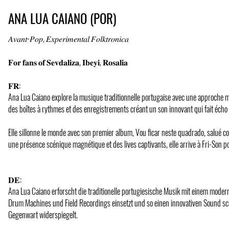
ANA LUA CAIANO (POR)
𝐴𝑣𝑎𝑛𝑡-𝑃𝑜𝑝, 𝐸𝑥𝑝𝑒𝑟𝑖𝑚𝑒𝑛𝑡𝑎𝑙 𝐹𝑜𝑙𝑘𝑡𝑟𝑜𝑛𝑖𝑐𝑎
𝐅𝐨𝐫 𝐟𝐚𝐧𝐬 𝐨𝐟 𝐒𝐞𝐯𝐝𝐚𝐥𝐢𝐳𝐚, 𝐈𝐛𝐞𝐲𝐢, 𝐑𝐨𝐬𝐚𝐥𝐢𝐚
𝐅𝐑:
Ana Lua Caiano explore la musique traditionnelle portugaise avec une approche 
des boîtes à rythmes et des enregistrements créant un son innovant qui fait écho à
Elle sillonne le monde avec son premier album, Vou ficar neste quadrado, salué 
une présence scénique magnétique et des lives captivants, elle arrive à Fri-Son 
𝐃𝐄:
Ana Lua Caiano erforscht die traditionelle portugiesische Musik mit einem moder
Drum Machines und Field Recordings einsetzt und so einen innovativen Sound sc
Gegenwart widerspiegelt.