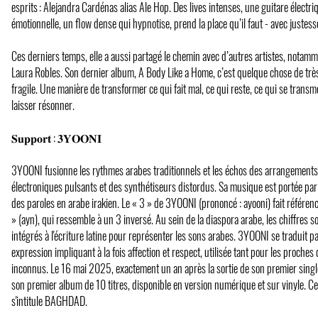
esprits : Alejandra Cardénas alias Ale Hop. Des lives intenses, une guitare électri
émotionnelle, un flow dense qui hypnotise, prend la place qu’il faut - avec justes
Ces derniers temps, elle a aussi partagé le chemin avec d’autres artistes, notam
Laura Robles. Son dernier album, A Body Like a Home, c’est quelque chose de trè
fragile. Une manière de transformer ce qui fait mal, ce qui reste, ce qui se transme
laisser résonner.
𝐒𝐮𝐩𝐩𝐨𝐫𝐭 : 𝟑𝐘𝐎𝐎𝐍𝐈
3YOONI fusionne les rythmes arabes traditionnels et les échos des arrangements
électroniques pulsants et des synthétiseurs distordus. Sa musique est portée par s
des paroles en arabe irakien. Le « 3 » de 3YOONI (prononcé : ayooni) fait référence 
» (ayn), qui ressemble à un 3 inversé. Au sein de la diaspora arabe, les chiffres s
intégrés à l'écriture latine pour représenter les sons arabes. 3YOONI se traduit p
expression impliquant à la fois affection et respect, utilisée tant pour les proches
inconnus. Le 16 mai 2025, exactement un an après la sortie de son premier sing
son premier album de 10 titres, disponible en version numérique et sur vinyle. C
s'intitule BAGHDAD.