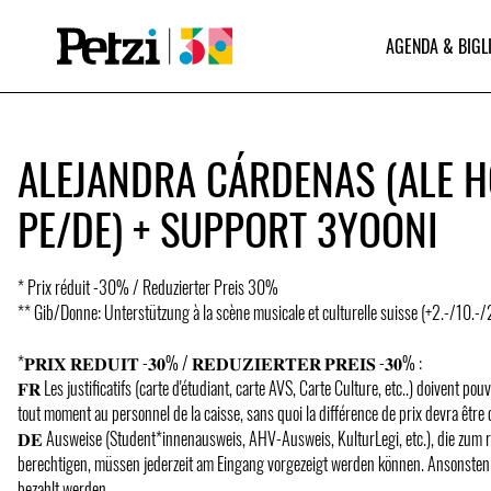
AGENDA & BIGL
ALEJANDRA CÁRDENAS (ALE H
PE/DE) + SUPPORT 3YOONI
* Prix réduit -30% / Reduzierter Preis 30%
** Gib/Donne: Unterstützung à la scène musicale et culturelle suisse (+2.-/10.-
*𝐏𝐑𝐈𝐗 𝐑𝐄𝐃𝐔𝐈𝐓 -𝟑𝟎% / 𝐑𝐄𝐃𝐔𝐙𝐈𝐄𝐑𝐓𝐄𝐑 𝐏𝐑𝐄𝐈𝐒 -𝟑𝟎% :
𝐅𝐑 Les justificatifs (carte d'étudiant, carte AVS, Carte Culture, etc..) doivent pou
tout moment au personnel de la caisse, sans quoi la différence de prix devra être
𝐃𝐄 Ausweise (Student*innenausweis, AHV-Ausweis, KulturLegi, etc.), die zum r
berechtigen, müssen jederzeit am Eingang vorgezeigt werden können. Ansonsten
bezahlt werden.