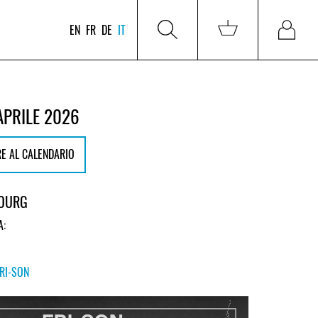
EN
FR
DE
IT
APRILE 2026
E AL CALENDARIO
BOURG
A:
FRI-SON