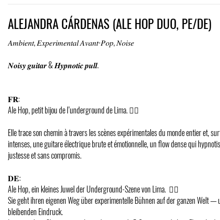
ALEJANDRA CÁRDENAS (ALE HOP DUO, PE/DE)
𝐴𝑚𝑏𝑖𝑒𝑛𝑡, 𝐸𝑥𝑝𝑒𝑟𝑖𝑚𝑒𝑛𝑡𝑎𝑙 𝐴𝑣𝑎𝑛𝑡-𝑃𝑜𝑝, 𝑁𝑜𝑖𝑠𝑒
𝑵𝒐𝒊𝒔𝒚 𝒈𝒖𝒊𝒕𝒂𝒓 & 𝑯𝒚𝒑𝒏𝒐𝒕𝒊𝒄 𝒑𝒖𝒍𝒍.
𝐅𝐑:
Ale Hop, petit bijou de l’underground de Lima. ️‍❤️‍🔥
Elle trace son chemin à travers les scènes expérimentales du monde entier et, surt
intenses, une guitare électrique brute et émotionnelle, un flow dense qui hypnotise
justesse et sans compromis.
𝐃𝐄:
Ale Hop, ein kleines Juwel der Underground-Szene von Lima. ️‍ ️❤️‍🔥
Sie geht ihren eigenen Weg über experimentelle Bühnen auf der ganzen Welt — un
bleibenden Eindruck.