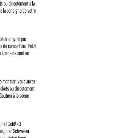
ets ou directement à la
de la consigne de votre
histoire mythique
ts de concert sur Petzi
au fonds de soutien
e montrer, vous aurez
etickets ou directement
 Soutien à la scène
 mit Geld! <3
rung der Schweizer
en leisten kann.