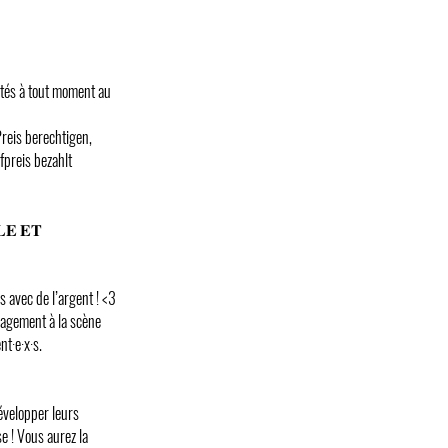
entés à tout moment au
reis berechtigen,
preis bezahlt
𝐄 𝐄𝐓
s avec de l’argent ! <3
uragement à la scène
t·e·x·s.
évelopper leurs
e ! Vous aurez la