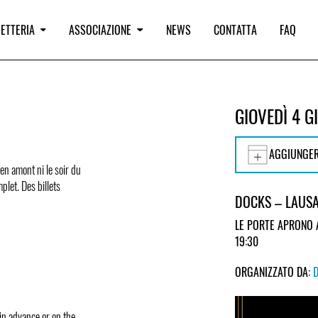
IETTERIA
ASSOCIAZIONE
NEWS
CONTATTA
FAQ
GIOVEDÌ 4 
AGGIUNGER
 en amont ni le soir du
plet. Des billets
DOCKS – LAUS
LE PORTE APRONO 
19:30
ORGANIZZATO DA:
 in advance or on the