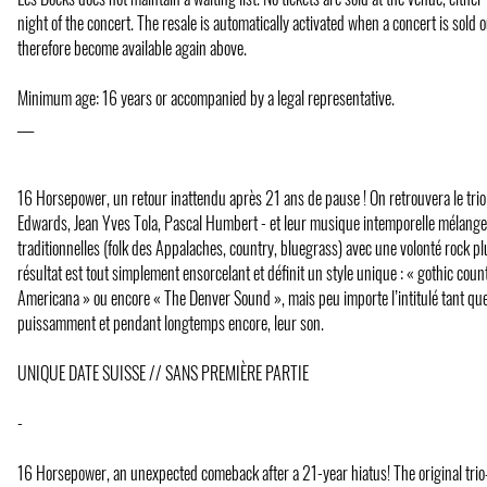
night of the concert. The resale is automatically activated when a concert is sold 
therefore become available again above.
Minimum age: 16 years or accompanied by a legal representative.
___
16 Horsepower, un retour inattendu après 21 ans de pause ! On retrouvera le trio 
Edwards, Jean Yves Tola, Pascal Humbert - et leur musique intemporelle mélange
traditionnelles (folk des Appalaches, country, bluegrass) avec une volonté rock p
résultat est tout simplement ensorcelant et définit un style unique : « gothic count
Americana » ou encore « The Denver Sound », mais peu importe l’intitulé tant qu
puissamment et pendant longtemps encore, leur son.
UNIQUE DATE SUISSE // SANS PREMIÈRE PARTIE
-
16 Horsepower, an unexpected comeback after a 21-year hiatus! The original tr