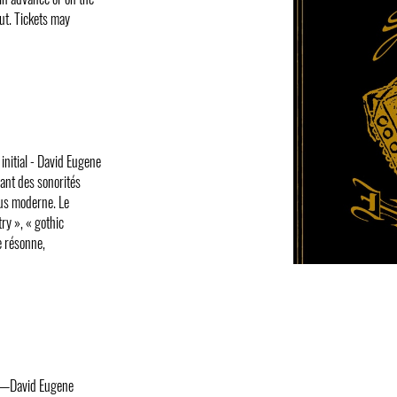
out. Tickets may
initial - David Eugene
ant des sonorités
lus moderne. Le
ry », « gothic
e résonne,
io—David Eugene