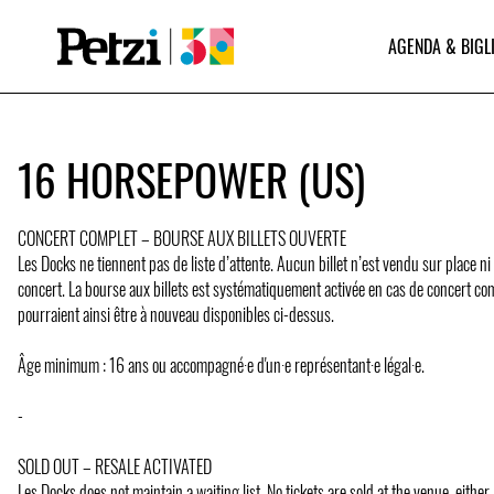
AGENDA & BIGL
16 HORSEPOWER (US)
CONCERT COMPLET – BOURSE AUX BILLETS OUVERTE
Les Docks ne tiennent pas de liste d’attente. Aucun billet n’est vendu sur place ni
concert. La bourse aux billets est systématiquement activée en cas de concert com
pourraient ainsi être à nouveau disponibles ci-dessus.
Âge minimum : 16 ans ou accompagné·e d'un·e représentant·e légal·e.
-
SOLD OUT – RESALE ACTIVATED
Les Docks does not maintain a waiting list. No tickets are sold at the venue, either