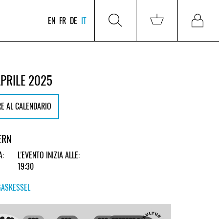
EN
FR
DE
IT
APRILE 2025
E AL CALENDARIO
ERN
A:
L'EVENTO INIZIA ALLE:
19:30
GASKESSEL