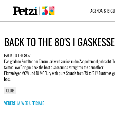
AGENDA & BIGL
BACK TO THE 80'S I GASKESS
BACK TO THE 80s!
Das goldene Zeitalter der Tanzmusik wird zurück in die Zappeltempel gebracht. 
tainted love!Bringin' back the best discosounds straight to the dancefloor:
Plattenleger MCW und DJ MCFlury with pure Sounds from '79 to '91“! Funtimes g
bois.
CLUB
VEDERE LA WEB UFFICIALE