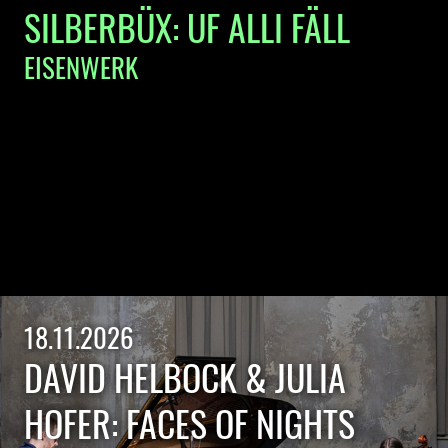
SILBERBÜX: UF ALLI FÄLL
EISENWERK
18.11.2026
DAVID HELBOCK & JULIA
HOFER: FACES OF NIGHTS