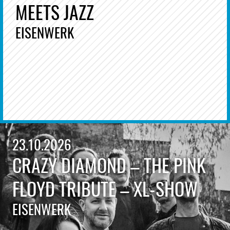
MEETS JAZZ
EISENWERK
23.10.2026
CRAZY DIAMOND – THE PINK
FLOYD TRIBUTE – XL-SHOW
EISENWERK