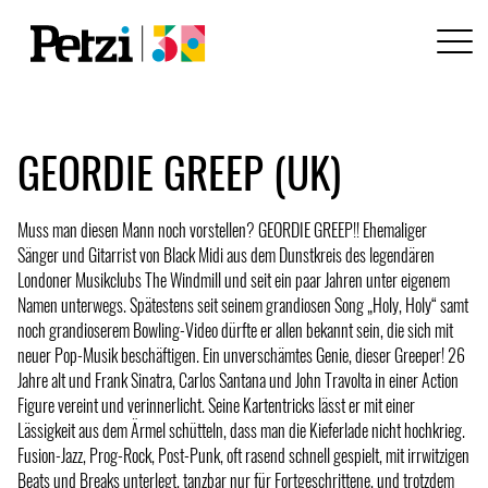
GEORDIE GREEP (UK)
Muss man diesen Mann noch vorstellen? GEORDIE GREEP!! Ehemaliger
Sänger und Gitarrist von Black Midi aus dem Dunstkreis des legendären
Londoner Musikclubs The Windmill und seit ein paar Jahren unter eigenem
Namen unterwegs. Spätestens seit seinem grandiosen Song „Holy, Holy“ samt
noch grandioserem Bowling-Video dürfte er allen bekannt sein, die sich mit
neuer Pop-Musik beschäftigen. Ein unverschämtes Genie, dieser Greeper! 26
Jahre alt und Frank Sinatra, Carlos Santana und John Travolta in einer Action
Figure vereint und verinnerlicht. Seine Kartentricks lässt er mit einer
Lässigkeit aus dem Ärmel schütteln, dass man die Kieferlade nicht hochkrieg.
Fusion-Jazz, Prog-Rock, Post-Punk, oft rasend schnell gespielt, mit irrwitzigen
Beats und Breaks unterlegt, tanzbar nur für Fortgeschrittene, und trotzdem