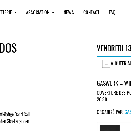
TTERIE
ASSOCIATION
NEWS
CONTACT
FAQ
ODOS
VENDREDI 1
AJOUTER A
GASWERK – WI
OUVERTURE DES PO
20:30
ORGANISÉ PAR:
GA
nfköpfige Band Call
n den Ska-Legenden