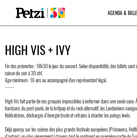
AGENDA & BILLE
HIGH VIS + IVY
Fin des préventes : 18h30 le jour du concert. Selon disponibilité, des billets sont 
caisse du soir à 30 chf.
Age minimum : 16 ans ou accompagné d'un représentant légal.
------
High Vis fait partie de ces groupes impossibles à enfermer dans une seule case. À
hardcore, du post-punk, de la britpop et du rock alternatif, les Londoniens navig
fédératrices, décharges d’énergie brute et refrains à chanter les poings levés.
Déjà aperçu sur les scènes des plus grands festivals européens (Primavera, Hellf
d’autres), ou plus récemment à travers tout le continent en première partie de Turn