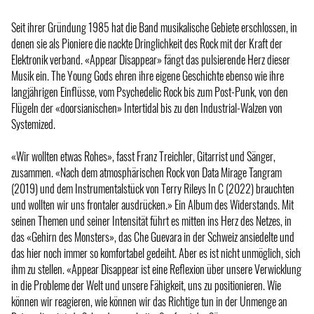
Seit ihrer Gründung 1985 hat die Band musikalische Gebiete erschlossen, in
denen sie als Pioniere die nackte Dringlichkeit des Rock mit der Kraft der
Elektronik verband. «Appear Disappear» fängt das pulsierende Herz dieser
Musik ein. The Young Gods ehren ihre eigene Geschichte ebenso wie ihre
langjährigen Einflüsse, vom Psychedelic Rock bis zum Post-Punk, von den
Flügeln der «doorsianischen» Intertidal bis zu den Industrial-Walzen von
Systemized.
«Wir wollten etwas Rohes», fasst Franz Treichler, Gitarrist und Sänger,
zusammen. «Nach dem atmosphärischen Rock von Data Mirage Tangram
(2019) und dem Instrumentalstück von Terry Rileys In C (2022) brauchten
und wollten wir uns frontaler ausdrücken.» Ein Album des Widerstands. Mit
seinen Themen und seiner Intensität führt es mitten ins Herz des Netzes, in
das «Gehirn des Monsters», das Che Guevara in der Schweiz ansiedelte und
das hier noch immer so komfortabel gedeiht. Aber es ist nicht unmöglich, sich
ihm zu stellen. «Appear Disappear ist eine Reflexion über unsere Verwicklung
in die Probleme der Welt und unsere Fähigkeit, uns zu positionieren. Wie
können wir reagieren, wie können wir das Richtige tun in der Unmenge an