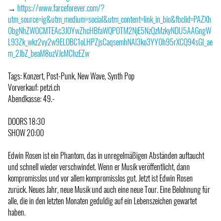
→
https://www.farceforever.com/?
utm_source=ig&utm_medium=social&utm_content=link_in_bio&fbclid=PAZXh
0bgNhZW0CMTEAc3J0YwZhcHBfaWQPOTM2NjE5NzQzMzkyNDU5AAGngW
L93Zk_wkz2vy2w9ELOBC1oLHPZjsCaqsemhNAl3ko3YY0h95rXCQ94sGI_ae
m_2JbZ_beaM8uzVJcMChzEZw
Tags: Konzert, Post-Punk, New Wave, Synth Pop
Vorverkauf: petzi.ch
Abendkasse: 49.-
DOORS 18:30
SHOW 20:00
Edwin Rosen ist ein Phantom, das in unregelmäßigen Abständen auftaucht
und schnell wieder verschwindet. Wenn er Musik veröffentlicht, dann
kompromisslos und vor allem kompromisslos gut. Jetzt ist Edwin Rosen
zurück. Neues Jahr, neue Musik und auch eine neue Tour. Eine Belohnung für
alle, die in den letzten Monaten geduldig auf ein Lebenszeichen gewartet
haben.