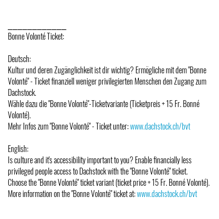
⎯⎯⎯⎯⎯⎯⎯⎯⎯⎯⎯⎯
Bonne Volonté Ticket:
Deutsch:
Kultur und deren Zugänglichkeit ist dir wichtig? Ermögliche mit dem "Bonne
Volonté" - Ticket finanziell weniger privilegierten Menschen den Zugang zum
Dachstock.
Wähle dazu die "Bonne Volonté"-Ticketvariante (Ticketpreis + 15 Fr. Bonné
Volonté).
Mehr Infos zum "Bonne Volonté" - Ticket unter:
www.dachstock.ch/bvt
English:
Is culture and it's accessibility important to you? Enable financially less
privileged people access to Dachstock with the "Bonne Volonté" ticket.
Choose the "Bonne Volonté" ticket variant (ticket price + 15 Fr. Bonné Volonté).
More information on the "Bonne Volonté" ticket at:
www.dachstock.ch/bvt
⎯⎯⎯⎯⎯⎯⎯⎯⎯⎯⎯⎯