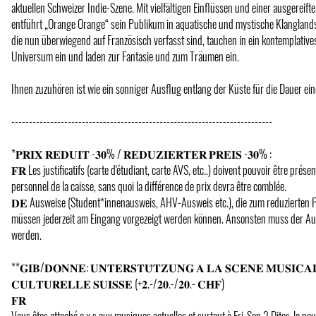
aktuellen Schweizer Indie-Szene. Mit vielfältigen Einflüssen und einer ausgereift
entführt „Orange Orange“ sein Publikum in aquatische und mystische Klanglands
die nun überwiegend auf Französisch verfasst sind, tauchen in ein kontemplative
Universum ein und laden zur Fantasie und zum Träumen ein.
Ihnen zuzuhören ist wie ein sonniger Ausflug entlang der Küste für die Dauer ein
--------------------------------------------------------------------------
*𝐏𝐑𝐈𝐗 𝐑𝐄𝐃𝐔𝐈𝐓 -𝟑𝟎% / 𝐑𝐄𝐃𝐔𝐙𝐈𝐄𝐑𝐓𝐄𝐑 𝐏𝐑𝐄𝐈𝐒 -𝟑𝟎% :
𝐅𝐑 Les justificatifs (carte d'étudiant, carte AVS, etc..) doivent pouvoir être prés
personnel de la caisse, sans quoi la différence de prix devra être comblée.
𝐃𝐄 Ausweise (Student*innenausweis, AHV-Ausweis etc.), die zum reduzierten P
müssen jederzeit am Eingang vorgezeigt werden können. Ansonsten muss der Auf
werden.
**𝐆𝐈𝐁/𝐃𝐎𝐍𝐍𝐄: 𝐔𝐍𝐓𝐄𝐑𝐒𝐓𝐔̈𝐓𝐙𝐔𝐍𝐆 𝐀 𝐋𝐀 𝐒𝐂𝐄𝐍𝐄 𝐌𝐔𝐒𝐈𝐂𝐀
𝐂𝐔𝐋𝐓𝐔𝐑𝐄𝐋𝐋𝐄 𝐒𝐔𝐈𝐒𝐒𝐄 (+𝟐.-/𝟐𝟎.-/𝟐𝟎.- 𝐂𝐇𝐅)
𝐅𝐑
Vous êtes attaché·e·x·s aux musiques actuelles et surtout à Fri-Son ? Dites-le nou