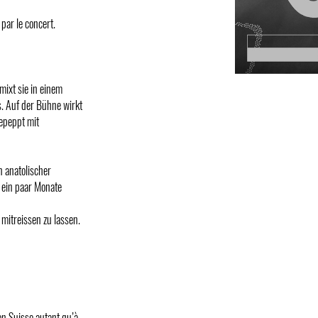
par le concert.
mixt sie in einem
. Auf der Bühne wirkt
gepeppt mit
n anatolischer
n ein paar Monate
 mitreissen zu lassen.
n Suisse autant qu’à