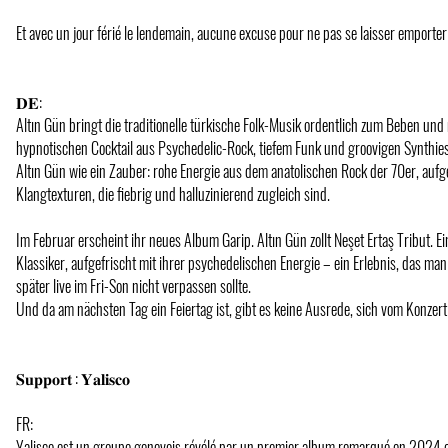
Et avec un jour férié le lendemain, aucune excuse pour ne pas se laisser emporter 
𝐃𝐄:
Altın Gün bringt die traditionelle türkische Folk-Musik ordentlich zum Beben und 
hypnotischen Cocktail aus Psychedelic-Rock, tiefem Funk und groovigen Synthies
Altın Gün wie ein Zauber: rohe Energie aus dem anatolischen Rock der 70er, auf
Klangtexturen, die fiebrig und halluzinierend zugleich sind.
Im Februar erscheint ihr neues Album Garip. Altın Gün zollt Neşet Ertaş Tribut. Ei
Klassiker, aufgefrischt mit ihrer psychedelischen Energie – ein Erlebnis, das ma
später live im Fri-Son nicht verpassen sollte.
Und da am nächsten Tag ein Feiertag ist, gibt es keine Ausrede, sich vom Konzert
𝐒𝐮𝐩𝐩𝐨𝐫𝐭 : 𝐘𝐚𝐥𝐢𝐬𝐜𝐨
FR:
Yalisco est un groupe genevois révélé par un premier album remarqué en 2024 e