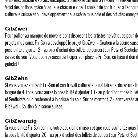
Voici des options grâce à laquelle chacun·e·x peut choisir de contribuer à l’enco
culturelle suisse et au développement de la scène musicale et des artistes émergen
𝗚𝗶𝗯𝗭𝘄𝗲𝗶
Pour pallier au manque de moyens dont disposent les artistes helvétiques pour d
projets musicaux, Fri-Son a développé le projet GibZwei – Soutien à la scène suiss
possibilité d’ajouter 2.- au prix d’achat des billets de concert sur Petzi et Seetick
caisse du soir. Vous pourrez aussi participer sur place, à Fri-Son, en faisant don 
gobelet !
𝗚𝗶𝗯𝗭𝗲𝗵𝗻
Si vous voulez soutenir Fri-Son et son travail culturel et ainsi faire perdurer une 
longue de 40 ans, vous aurez la possibilité d’ajouter 10.- au prix d’achat des bille
et Seetickets ou directement à la caisse du soir. Sur ce montant, 2.- sont versés 
GibZwei - Soutien à la scène suisse.
𝗚𝗶𝗯𝗭𝘄𝗮𝗻𝘇𝗶𝗴
Si vous aimez Fri-Son comme votre deuxième maison et que vous souhaitez nous l
la possibilité d’ajouter 20.- au prix d’achat des billets de concert sur Petzi et Se