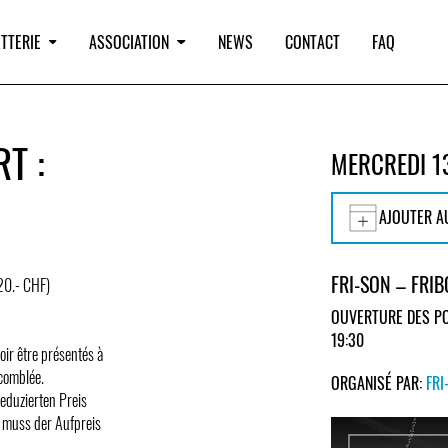
TTERIE
ASSOCIATION
NEWS
CONTACT
FAQ
T :
MERCREDI 1
AJOUTER A
FRI-SON – FRI
/20.- CHF)
OUVERTURE DES PO
19:30
voir être présentés à
 comblée.
ORGANISÉ PAR:
FRI
eduzierten Preis
 muss der Aufpreis