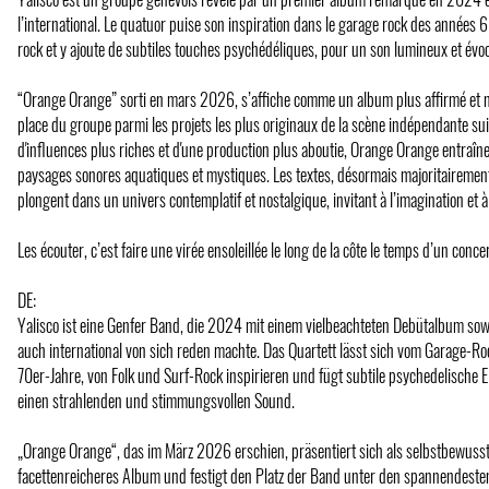
l’international. Le quatuor puise son inspiration dans le garage rock des années 60 
rock et y ajoute de subtiles touches psychédéliques, pour un son lumineux et évo
“Orange Orange” sorti en mars 2026, s’affiche comme un album plus affirmé et n
place du groupe parmi les projets les plus originaux de la scène indépendante suis
d'influences plus riches et d'une production plus aboutie, Orange Orange entraîn
paysages sonores aquatiques et mystiques. Les textes, désormais majoritairement
plongent dans un univers contemplatif et nostalgique, invitant à l’imagination et à 
Les écouter, c’est faire une virée ensoleillée le long de la côte le temps d’un concer
DE:
Yalisco ist eine Genfer Band, die 2024 mit einem vielbeachteten Debütalbum sow
auch international von sich reden machte. Das Quartett lässt sich vom Garage-R
70er-Jahre, von Folk und Surf-Rock inspirieren und fügt subtile psychedelische 
einen strahlenden und stimmungsvollen Sound.
„Orange Orange“, das im März 2026 erschien, präsentiert sich als selbstbewuss
facettenreicheres Album und festigt den Platz der Band unter den spannendeste