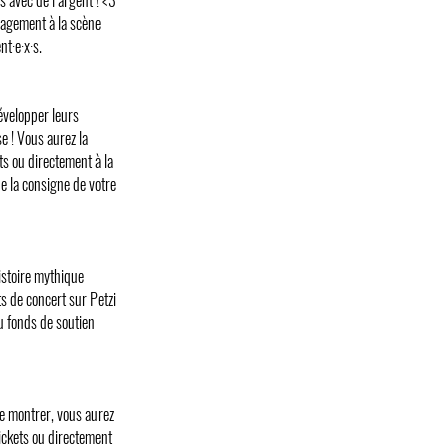
uragement à la scène
t·e·x·s.
évelopper leurs
e ! Vous aurez la
ets ou directement à la
de la consigne de votre
histoire mythique
ts de concert sur Petzi
au fonds de soutien
e montrer, vous aurez
etickets ou directement