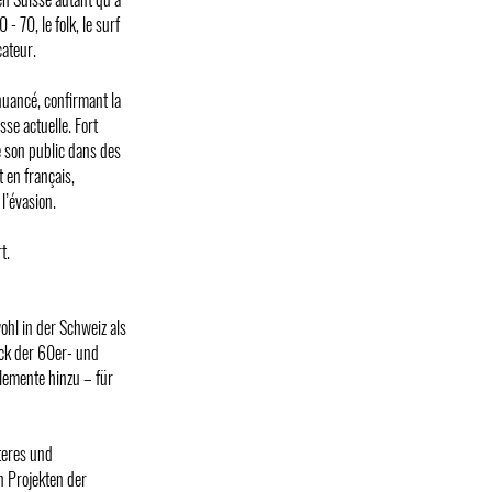
- 70, le folk, le surf
cateur.
uancé, confirmant la
se actuelle. Fort
e son public dans des
 en français,
l’évasion.
t.
ohl in der Schweiz als
ock der 60er- und
Elemente hinzu – für
teres und
n Projekten der