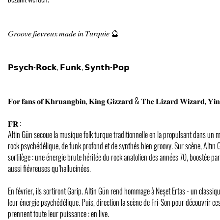
𝐺𝑟𝑜𝑜𝑣𝑒 𝑓𝑖𝑒𝑣𝑟𝑒𝑢𝑥 𝑚𝑎𝑑𝑒 𝑖𝑛 𝑇𝑢𝑟𝑞𝑢𝑖𝑒 🔮
𝗣𝘀𝘆𝗰𝗵-𝗥𝗼𝗰𝗸, 𝗙𝘂𝗻𝗸, 𝗦𝘆𝗻𝘁𝗵-𝗣𝗼𝗽
𝐅𝐨𝐫 𝐟𝐚𝐧𝐬 𝐨𝐟 𝐊𝐡𝐫𝐮𝐚𝐧𝐠𝐛𝐢𝐧, 𝐊𝐢𝐧𝐠 𝐆𝐢𝐳𝐳𝐚𝐫𝐝 & 𝐓𝐡𝐞 𝐋𝐢𝐳𝐚𝐫𝐝 𝐖𝐢𝐳𝐚𝐫𝐝, 𝐘𝐢
𝐅𝐑 :
Altin Gün secoue la musique folk turque traditionnelle en la propulsant dans un
rock psychédélique, de funk profond et de synthés bien groovy. Sur scène, Altın Gü
sortilège : une énergie brute héritée du rock anatolien des années 70, boostée pa
aussi fiévreuses qu’hallucinées.
En février, ils sortiront Garip. Altin Gün rend hommage à Neşet Ertas - un classiq
leur énergie psychédélique. Puis, direction la scène de Fri-Son pour découvrir ces
prennent toute leur puissance : en live.