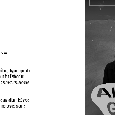
 𝐘𝐢𝐧
 mélange hypnotique de
n fait l’effet d’un
r des textures sonores
ue anatolien mixé avec
 morceaux là où ils