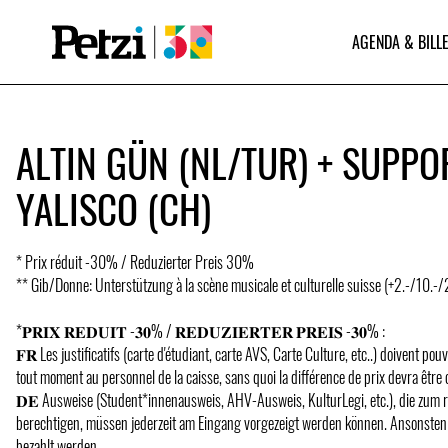
AGENDA & BILLE
ALTIN GÜN (NL/TUR) + SUPPOR
YALISCO (CH)
* Prix réduit -30% / Reduzierter Preis 30%
** Gib/Donne: Unterstützung à la scène musicale et culturelle suisse (+2.-/10.-
*𝐏𝐑𝐈𝐗 𝐑𝐄𝐃𝐔𝐈𝐓 -𝟑𝟎% / 𝐑𝐄𝐃𝐔𝐙𝐈𝐄𝐑𝐓𝐄𝐑 𝐏𝐑𝐄𝐈𝐒 -𝟑𝟎% :
𝐅𝐑 Les justificatifs (carte d'étudiant, carte AVS, Carte Culture, etc..) doivent pou
tout moment au personnel de la caisse, sans quoi la différence de prix devra être
𝐃𝐄 Ausweise (Student*innenausweis, AHV-Ausweis, KulturLegi, etc.), die zum r
berechtigen, müssen jederzeit am Eingang vorgezeigt werden können. Ansonsten
bezahlt werden.