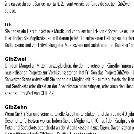
à la caisse du soir. Sur ce montant, 2.- sont versés au fonds de soutien GibZwei -
suisse.
𝐃𝐄
Sie haben ein Herz für aktuelle Musik und vor allem für Fri-Son? Sagen Sie es uns
Hier finden Sie Möglichkeiten, mit denen jede/r Einzelne einen Beitrag zur Förde
Kulturszene und zur Entwicklung der Musikszene und aufstrebender Künstler*inn
𝗚𝗶𝗯𝗭𝘄𝗲𝗶
Um dem Mangel an Mitteln auszugleichen, die den helvetischen Künstler*innen z
musikalischen Projekte zur Verfügung stehen, hat Fri-Son das Projekt GibZwei -
Schweizer Szene entwickelt! Sie haben die Möglichkeit, 2.- zum Kaufpreis der Konz
und Seetickets oder direkt an der Abendkasse hinzuzufügen, oder auch den Bech
spenden (im Wert von CHF 2.-).
𝗚𝗶𝗯𝗭𝗲𝗵𝗻
Wenn Sie Fri-Son und seine kulturelle Arbeit unterstützen und damit eine 40-jäh
Geschichte fortsetzen wollen, haben Sie die Möglichkeit, 10.- auf den Kaufpreis d
Petzi und Seetickets oder direkt an der Abendkasse hinzuzufügen. Davon gehen je