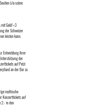
 Soutien à la scène
 mit Geld! <3
rung der Schweizer
en leisten kann.
ur Entwicklung ihrer
 Unterstützung der
erttickets auf Petzi
erpfand an der Bar zu
rige mythische
er Konzerttickets auf
 2.- in den