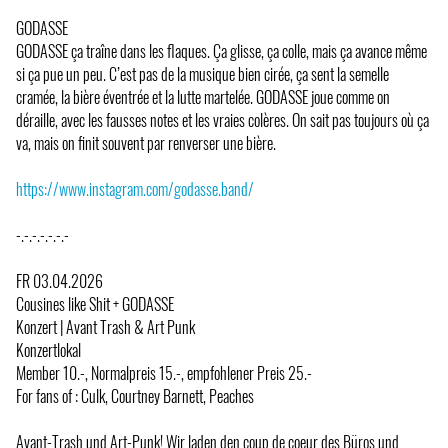
GODASSE
GODASSE ça traîne dans les flaques. Ça glisse, ça colle, mais ça avance même
si ça pue un peu. C’est pas de la musique bien cirée, ça sent la semelle
cramée, la bière éventrée et la lutte martelée. GODASSE joue comme on
déraille, avec les fausses notes et les vraies colères. On sait pas toujours où ça
va, mais on finit souvent par renverser une bière.
https://www.instagram.com/godasse.band/
-.-.-.-.-.-.-
FR 03.04.2026
Cousines like Shit + GODASSE
Konzert | Avant Trash & Art Punk
Konzertlokal
Member 10.-, Normalpreis 15.-, empfohlener Preis 25.-
For fans of : Culk, Courtney Barnett, Peaches
Avant-Trash und Art-Punk! Wir laden den coup de coeur des Büros und