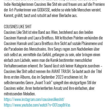
Indie-Nostalgikerinnen Cousines like Shit ein und freuen uns auf die Premiere
der Art-Punkerinnen von GODASSE, welche so viele tolle Menschen vereint.
Kommt, gröhlt, tanzt und rutscht auf einer Bierlache aus.
COUSINES LIKE SHIT
Cousines Like Shit ist eine Band aus Wien, bestehend aus den beiden
Cousinen Hannah und Laura Breitfuss. Mit kritischen Pointen verkünden die
Cousinen Hannah und Laura Breitfuss ihre Sicht auf soziale Phänomene und
die Paradoxien des Menschseins. Ihre Songs regen zum Nachdenken über
sich selbst an, vermitteln das Gefühl, gefangen zu sein, oder bringen einen
einfach zum Lächeln, wenn man die Komik bestimmter menschlicher
Verhaltensweisen erkennt. Ihr Sound lässt sich keiner Kategorie zuordnen –
Cousines like Shit selbst nennen ihn AVANT TRASH. So lautet auch der Titel
ihres ersten Albums, das im September 2023 erschienen ist. Ihr
selbsternanntes Genre „Avant Trash” spiegelt den einzigartigen Stil der
Cousines wider, ihren textorientierten Ansatz und ihre einfachen, aber
mitreissenden Melodien.
https://www.instagram.com/cousineslikeshit/
https://www.youtube.com/watch?v=0O1zaqdhVas