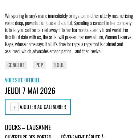
-
Whispering Imany's name immediately brings to mind her utterly mesmerising
voice: deep, powerful, unique and soulful. Spending a concert in her company
is to let yourself be carried away into her harmonious and vibrant world. For
this third date with us, the artist will present her new album, Women Deserve
Rage, whose name says it all: it's time for rage, a rage that is claimed and
assumed, which advocates emancipation... and then revival.
CONCERT
POP
SOUL
VOIR SITE OFFICIEL
JEUDI 7 MAI 2026
AJOUTER AU CALENDRIER
DOCKS – LAUSANNE
OUVERTURE DES PORTES:
L'ÉVÉNEMENT DÉBUTE À: