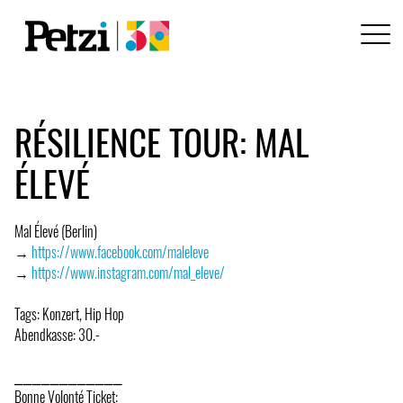
RÉSILIENCE TOUR: MAL
ÉLEVÉ
Mal Élevé (Berlin)
→
https://www.facebook.com/maleleve
→
https://www.instagram.com/mal_eleve/
Tags: Konzert, Hip Hop
Abendkasse: 30.-
⎯⎯⎯⎯⎯⎯⎯⎯⎯⎯⎯⎯
Bonne Volonté Ticket: